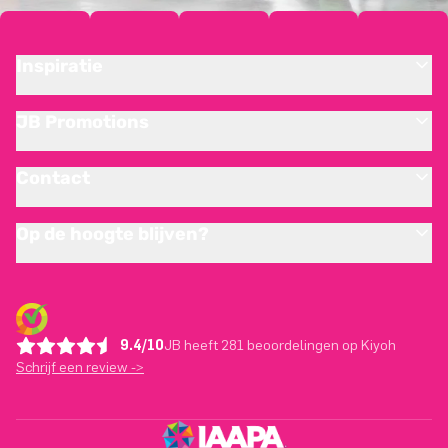
Inspiratie
JB Promotions
Contact
Op de hoogte blijven?
9.4/10
JB heeft 281 beoordelingen op Kiyoh
Schrijf een review ->