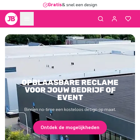
Gratis
& snel een design
OPBLAASBARE RECLAME
VOOR JOUW BEDRIJF OF
EVENT
Binnen no-time een kosteloos design op maat.
Ontdek de mogelijkheden