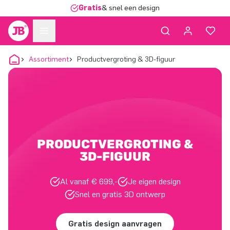
Gratis
& snel een design
Assortiment
Productvergroting & 3D-figuur
PRODUCTVERGROTING &
3D-FIGUUR
Al vanaf € 699,-
Je eigen design
Snel en gratis 3D ontwerp
Gratis design aanvragen