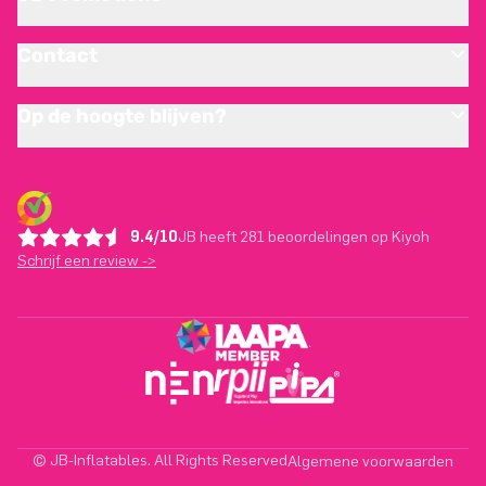
Contact
Op de hoogte blijven?
9.4/10
JB heeft 281 beoordelingen op Kiyoh
Schrijf een review ->
© JB-Inflatables. All Rights Reserved
Algemene voorwaarden