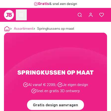
Gratis
& snel een design
Assortiment
Springkussens op maat
SPRINGKUSSEN OP MAAT
Al vanaf € 2299,-
Je eigen design
Snel en gratis 3D ontwerp
Gratis design aanvragen