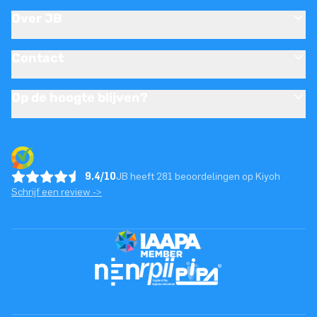
Over JB
Contact
Op de hoogte blijven?
9.4/10
JB heeft 281 beoordelingen op Kiyoh
Schrijf een review ->