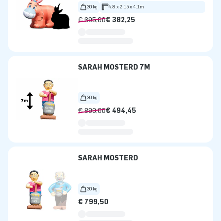
30 kg
4.8 x 2.15 x 4.1m
€ 695,00
€ 382,25
SARAH MOSTERD 7M
30 kg
€ 899,00
€ 494,45
SARAH MOSTERD
30 kg
€ 799,50