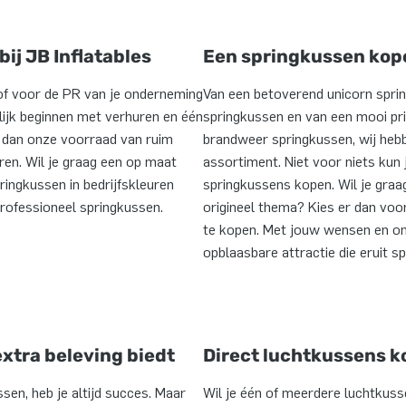
ij JB Inflatables
Een springkussen kope
of voor de PR van je onderneming
Van een betoverend unicorn spri
elijk beginnen met verhuren en één
springkussen en van een mooi pr
 dan onze voorraad van ruim
brandweer springkussen, wij heb
eren. Wil je graag een op maat
assortiment. Niet voor niets kun 
ingkussen in bedrijfskleuren
springkussens kopen. Wil je graa
ofessioneel springkussen.
origineel thema? Kies er dan vo
te kopen. Met jouw wensen en o
opblaasbare attractie die eruit sp
xtra beleving biedt
Direct luchtkussens 
sen, heb je altijd succes. Maar
Wil je één of meerdere luchtkus