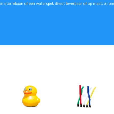
en stormbaan of een waterspel, direct leverbaar of op maat: bij ons