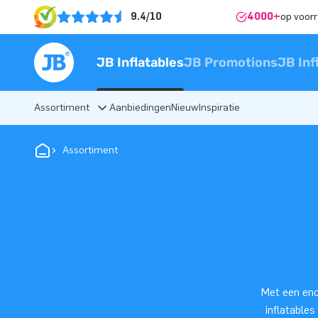
9.4/10
4000+
op voor
JB Inflatables
JB Promotions
JB Inf
Assortiment
Aanbiedingen
Nieuw
Inspiratie
Assortiment
Met een eno
inflatables