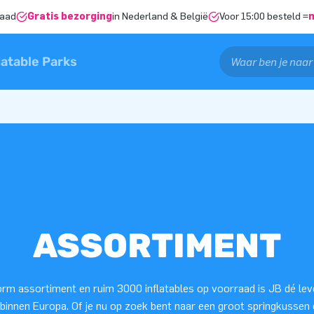
raad
Gratis bezorging
in Nederland & België
Voor 15:00 besteld =
latable Parks
ASSORTIMENT
rm assortiment en ruim 3000 inflatables op voorraad is JB dé lev
 binnen Europa. Of je nu op zoek bent naar een groot springkussen 