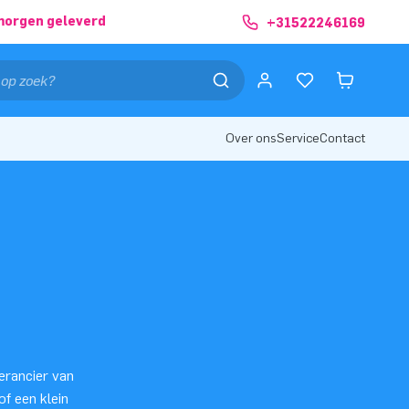
morgen geleverd
+31522246169
Over ons
Service
Contact
erancier van
of een klein