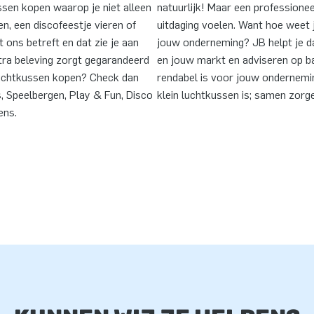
ussen kopen waarop je niet alleen
natuurlijk! Maar een professione
en, een discofeestje vieren of
uitdaging voelen. Want hoe weet 
 ons betreft en dat zie je aan
jouw onderneming? JB helpt je da
ra beleving zorgt gegarandeerd
en jouw markt en adviseren op b
k luchtkussen kopen? Check dan
rendabel is voor jouw ondernemin
s, Speelbergen, Play & Fun, Disco
klein luchtkussen is; samen zorge
ens.