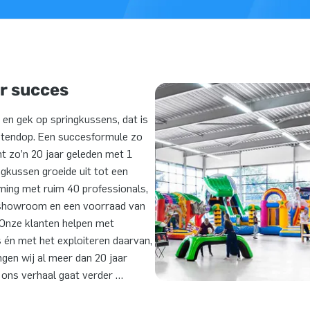
r succes
 en gek op springkussens, dat is
notendop. Een succesformule zo
int zo’n 20 jaar geleden met 1
ngkussen groeide uit tot een
ming met ruim 40 professionals,
e showroom en een voorraad van
. Onze klanten helpen met
s én met het exploiteren daarvan,
ngen wij al meer dan 20 jaar
n ons verhaal gaat verder …