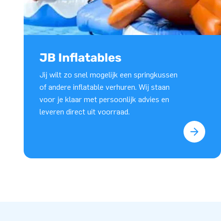
JB Inflatables
Jij wilt zo snel mogelijk een springkussen
of andere inflatable verhuren. Wij staan
voor je klaar met persoonlijk advies en
leveren direct uit voorraad.