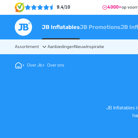
9.4/10
4000+
op voor
JB Inflatables
JB Promotions
JB Inf
Assortiment
Aanbiedingen
Nieuw
Inspiratie
Over Jb
Over ons
JB Inflatables 
ha