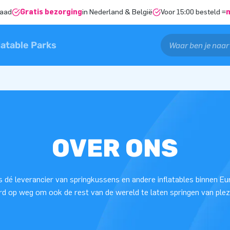
raad
Gratis bezorging
in Nederland & België
Voor 15:00 besteld =
latable Parks
OVER ONS
is dé leverancier van springkussens en andere inflatables binnen Eu
rd op weg om ook de rest van de wereld te laten springen van plezi