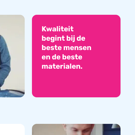
Kwaliteit
begint bij de
beste mensen
en de beste
materialen.