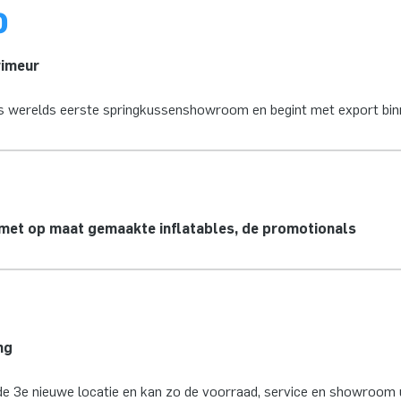
0
imeur
’s werelds eerste springkussenshowroom en begint met export bin
 met op maat gemaakte inflatables, de promotionals
ng
e 3e nieuwe locatie en kan zo de voorraad, service en showroom u