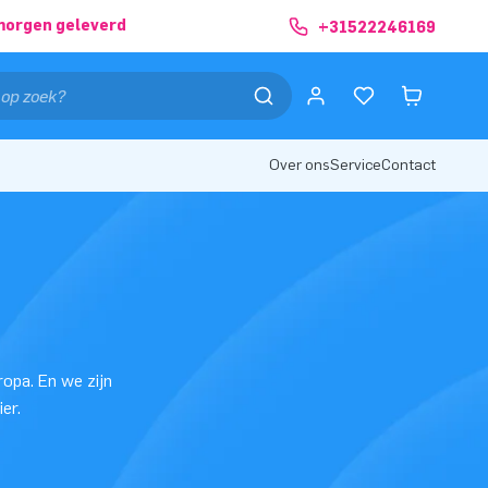
morgen geleverd
+31522246169
Over ons
Service
Contact
ropa. En we zijn
er.