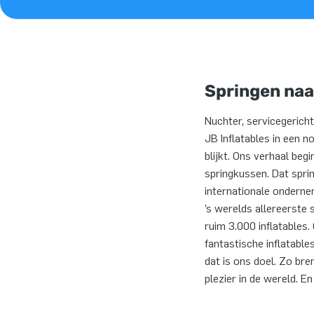
Springen naa
Nuchter, servicegericht
JB Inflatables in een 
blijkt. Ons verhaal beg
springkussen. Dat spri
internationale onderne
’s werelds allereerst
ruim 3.000 inflatables
fantastische inflatable
dat is ons doel. Zo bre
plezier in de wereld. E