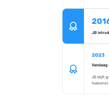
201
JB introd
2023
Vandaag 
JB blijft 
toekomst.