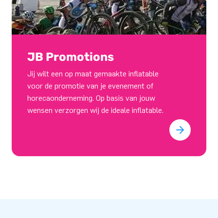
JB Promotions
Jij wilt een op maat gemaakte inflatable
voor de promotie van je evenement of
horecaonderneming. Op basis van jouw
wensen verzorgen wij de ideale inflatable.