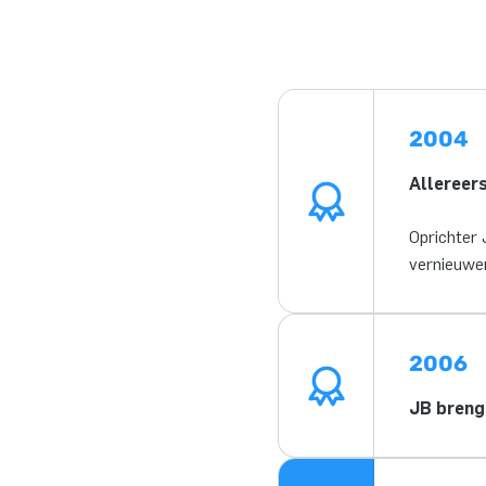
2004
Allereer
Oprichter 
vernieuwen
2006
JB breng