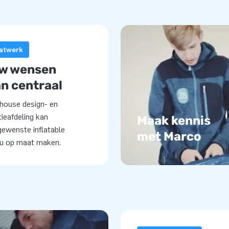
atwerk
w wensen
n centraal
house design- en
ieafdeling kan
Maak kennis
gewenste inflatable
met Marco
ou op maat maken.