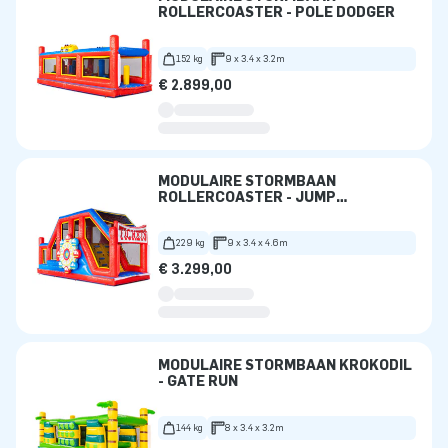
ROLLERCOASTER - POLE DODGER
152 kg
9 x 3.4 x 3.2m
€ 2.899,00
MODULAIRE STORMBAAN
ROLLERCOASTER - JUMP
PLATFORM
229 kg
9 x 3.4 x 4.6m
€ 3.299,00
MODULAIRE STORMBAAN KROKODIL
- GATE RUN
144 kg
8 x 3.4 x 3.2m