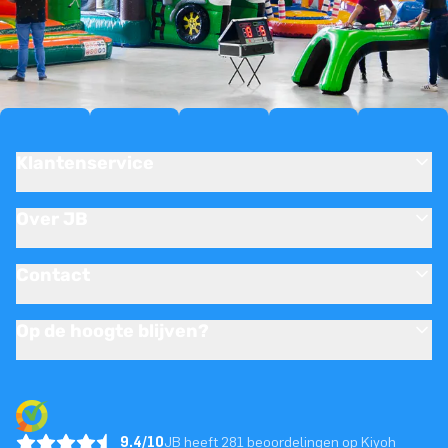
Klantenservice
Over JB
Contact
Op de hoogte blijven?
9.4/10
JB heeft 281 beoordelingen op Kiyoh