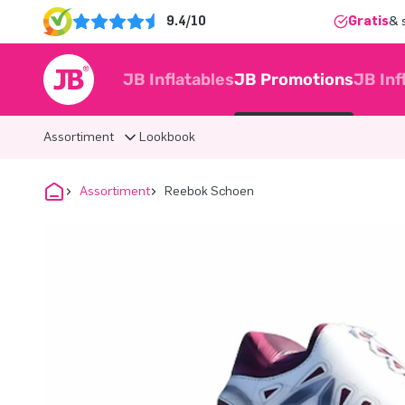
9.4/10
Gratis
& 
JB Inflatables
JB Promotions
JB Inf
Assortiment
Lookbook
Assortiment
Reebok Schoen