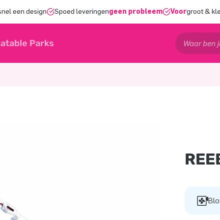
snel een design
Spoed leveringen
geen probleem
Voor
groot & kl
latable Parks
REE
Blo