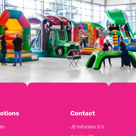
otions
Contact
dio
JB Inflatable B.V.