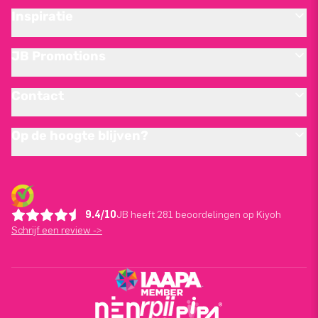
Inspiratie
JB Promotions
Contact
Op de hoogte blijven?
9.4/10
JB heeft 281 beoordelingen op Kiyoh
Schrijf een review ->