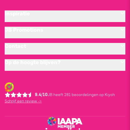
Inspiratie
JB Promotions
Contact
Op de hoogte blijven?
9.4/10
JB heeft 281 beoordelingen op Kiyoh
Schrijf een review ->