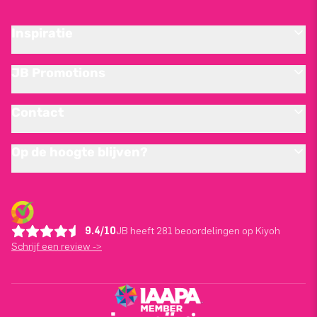
Inspiratie
JB Promotions
Contact
Op de hoogte blijven?
9.4/10
JB heeft 281 beoordelingen op Kiyoh
Schrijf een review ->