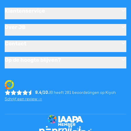
Klantenservice
Over JB
Contact
Op de hoogte blijven?
9.4/10
JB heeft 281 beoordelingen op Kiyoh
Schrijf een review ->