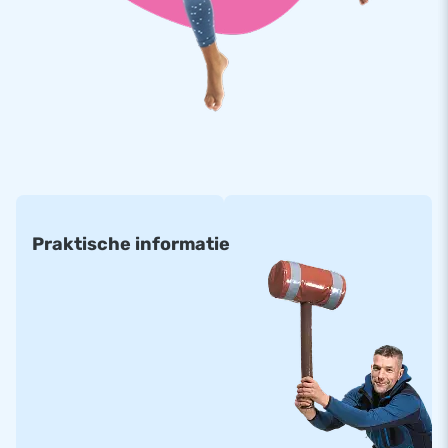
beste producten werken. En dat credo hanteren we niet
alleen voor onze attracties, maar ook voor de hulpmiddelen.
Zoals bij deze blower. We geven je dan ook gerust 1 jaar
garantie op het product.
JB Inflatables is dé fabrikant en groothandel in
opblaasbare attracties.
Van springkussens tot stormbanen, en van glijbanen tot
Praktische informatie
spelattracties wij maken het allemaal. Ons uitgebreide
assortiment en creatieve ontwerpen maken ons een
betrouwbare partner voor ondernemers. Met een eigen
ontwerpstudio, productieafdeling en showroom bieden we
alles onder één dak. JB staat voor kwaliteit, service en
plezier!