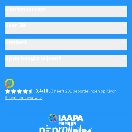
Klantenservice
Over JB
Contact
Op de hoogte blijven?
9.4/10
JB heeft 281 beoordelingen op Kiyoh
Schrijf een review ->