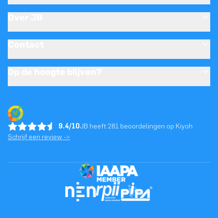
Over JB
Contact
Op de hoogte blijven?
9.4/10
JB heeft 281 beoordelingen op Kiyoh
Schrijf een review ->