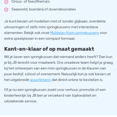
Circus- of feestthema’s
Seaworld, boerderij of clowndecoraties
Je kunt kiezen uit modellen met of zonder glijbaan, overdekte
uitvoeringen of zelfs mini springkussens met interactieve
elementen. Bekijk ook onze
Multiplay Klein springkussens
voor
extra speelplezier in een compact formaat.
Kant-en-klaar of op maat gemaakt
Wil je liever een springkussen dat niemand anders heeft? Dan kun
je bij JB terecht voor maatwerk. Ons creatieve team helpt je graag
bij het ontwerpen van een mini springkussen in de kleuren van
jouw bedrijf, school of evenement. Natuurlijk kun je ook kiezen uit
het uitgebreide
assortiment
, dat direct online te bestellen is.
Of je nu een springkussen zoekt voor verhuur, promotie of een
kinderfeestje: bij JB ben je verzekerd van topkwaliteit en
uitstekende service.