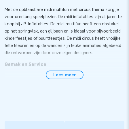
Met de opblaasbare midi multifun met circus thema zorg je
voor urenlang speelplezier. De midi inflatables zijn al jaren te
koop bij JB-Inflatables. De midi multifun heeft een obstakel
op het springvlak, een glijbaan en is ideaal voor bijvoorbeeld
kinderfeestjes of buurtfeestjes. De midi circus heeft vrolijke
felle kleuren en op de wanden zijn leuke animaties afgebeeld
die ontworpen zijn door onze eigen designers.
Gemak en Service
Lees meer
Zet de midi multifun met circus thema gemakkelijk binnen 10
minuten op. Bijvoorbeeld tijdens een kinderfeestje of
buurtfeest. De midi multifun wordt compact in één deel
geleverd en is daardoor gemakkelijk te transporteren. De
inflatable wordt geleverd inclusief blower,
verankeringsmateriaal, transportzak, en een duidelijke
handleiding. Alles compleet voor een mooie beleving.