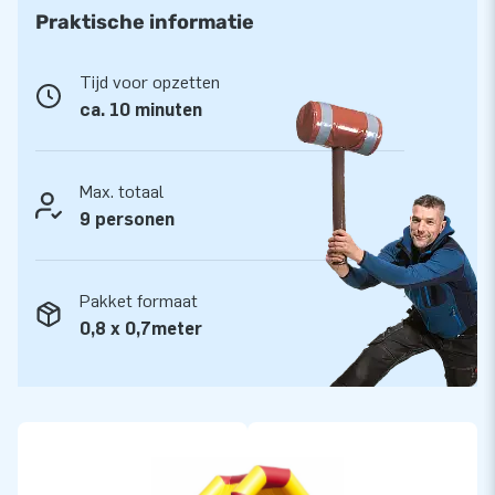
Kwaliteit en Garantie
Praktische informatie
JB kussens zijn op meerdere punten verstevigd en
meervoudig gestikt en zijn gemaakt van sterk, hoge kwaliteit
Tijd voor opzetten
PVC. Ze zijn daardoor duurzaam en eenvoudig schoon te
ca. 10 minuten
houden. De midi multifun wordt tevens door JB geleverd met
5 jaar garantie. Hierdoor lever jij met dit product jarenlang
optimaal speelplezier.
Max. totaal
9 personen
Koop dit unieke midi multifun springkussen met circus thema
en bezorg jouw klanten de dag van hun leven!
Pakket formaat
Meer dan 15.000 klanten kozen ook voor JB
0,8 x 0,7meter
JB laat al meer dan 15 jaar mensen wereldwijd een gat in de
lucht springen. Vaak letterlijk. Ons team van designers,
ontwikkelaars en logistiek medewerkers leveren unieke
opblaasattracties op grootse wijze! Klanten zijn verzekerd
van onze professionele service en levering. Zij noemen ons
ook wel creators of greatness.