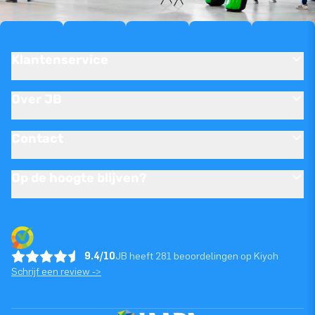
Klantenservice
Over JB
Contact
Op de hoogte blijven?
9.4/10
JB heeft 281 beoordelingen op Kiyoh
Schrijf een review ->