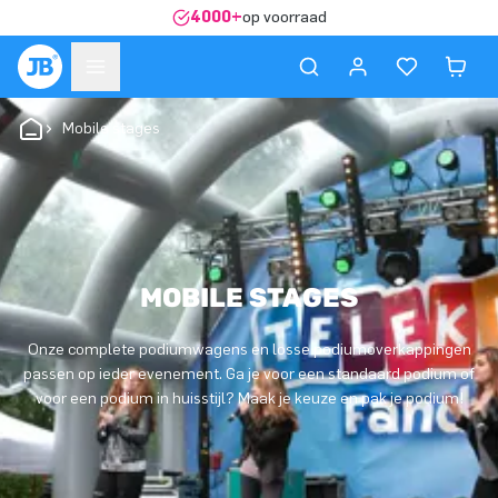
4000+
op voorraad
Mobile stages
MOBILE STAGES
Onze complete podiumwagens en losse podiumoverkappingen
passen op ieder evenement. Ga je voor een standaard podium of
voor een podium in huisstijl? Maak je keuze en pak je podium!