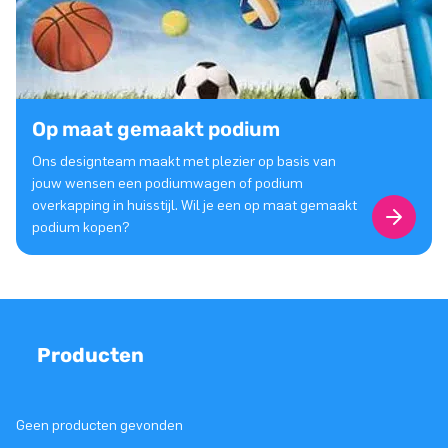
Op maat gemaakt podium
Ons designteam maakt met plezier op basis van
jouw wensen een podiumwagen of podium
overkapping in huisstijl. Wil je een op maat gemaakt
podium kopen?
Producten
Geen producten gevonden