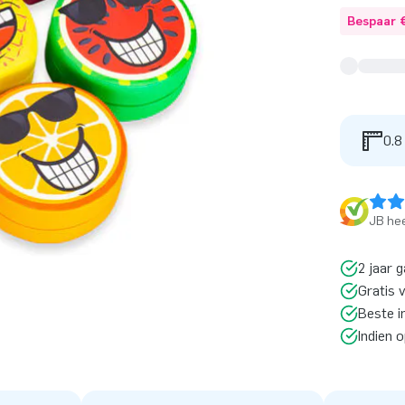
Bespaar 
0.8
JB hee
2 jaar g
Gratis 
Beste i
Indien 