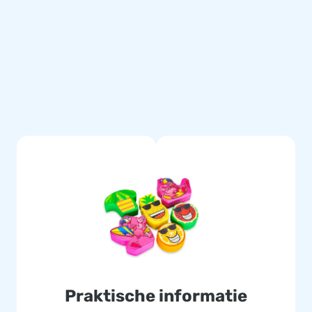
eelplezier!
e jarenlange ervaring,
e staan wij voor je klaar! Als
 werkelijkheid, plezier voor
?
Praktische informatie