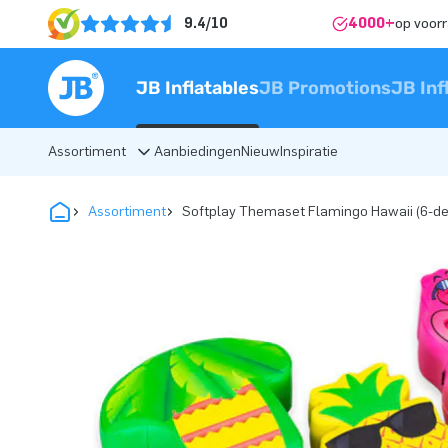
9.4/10
4000+
op voor
JB Inflatables
JB Promotions
JB Inf
Assortiment
Aanbiedingen
Nieuw
Inspiratie
Assortiment
Softplay Themaset Flamingo Hawaii (6-de