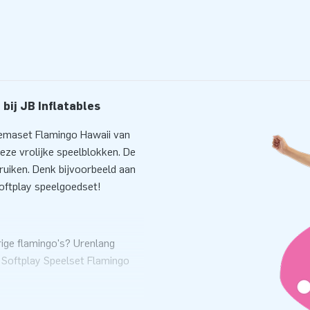
bij JB Inflatables
hemaset Flamingo Hawaii van
eze vrolijke speelblokken. De
ruiken. Denk bijvoorbeeld aan
oftplay speelgoedset!
rige flamingo's? Urenlang
e Softplay Speelset Flamingo
n hoge kwaliteit en bieden
s, restaurants en speelparken.