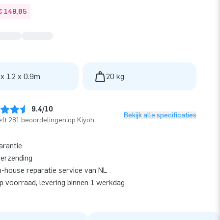
€ 149,85
 x 1.2 x 0.9m
20 kg
9.4/10
Bekijk alle specificaties
ft 281 beoordelingen op Kiyoh
arantie
verzending
n-house reparatie service van NL
op voorraad, levering binnen 1 werkdag