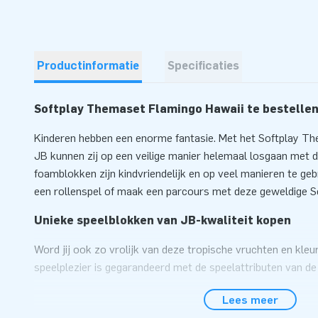
Productinformatie
Specificaties
Softplay Themaset Flamingo Hawaii te bestellen 
Kinderen hebben een enorme fantasie. Met het Softplay T
JB kunnen zij op een veilige manier helemaal losgaan met d
foamblokken zijn kindvriendelijk en op veel manieren te geb
een rollenspel of maak een parcours met deze geweldige S
Unieke speelblokken van JB-kwaliteit kopen
Word jij ook zo vrolijk van deze tropische vruchten en kleu
speelplezier is gegarandeerd met de speelattributen van d
Hawaii. De softplay speelelementen van JB zijn gemaakt va
Lees meer
jarenlang speelplezier, perfect voor gebruik in wachtkamer