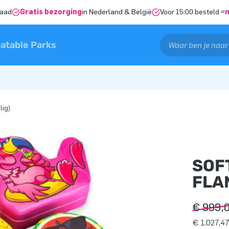
raad
Gratis bezorging
in Nederland & België
Voor 15:00 besteld =
latable Parks
lig)
SOF
FLAM
€ 999,
€ 1.027,47