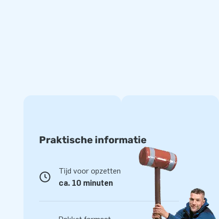
Tip: Combineer met andere softplay sets voor nog meer sp
Jarenlange ervaring en uitstekende service
Voor unieke inflatables en softplay kom je naar JB. Met onz
opvallende ontwerpen, snelle levering en uitstekende servic
dé springkussenfabrikant van Europa maken wij jouw wensen
jong en oud. Heb je ons uitgebreide assortiment al bekeken
Praktische informatie
Tijd voor opzetten
ca. 10 minuten