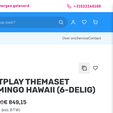
morgen geleverd
+31522246169
Over ons
Service
Contact
TPLAY THEMASET
INGO HAWAII (6-DELIG)
00
€ 849,15
 (incl. BTW)