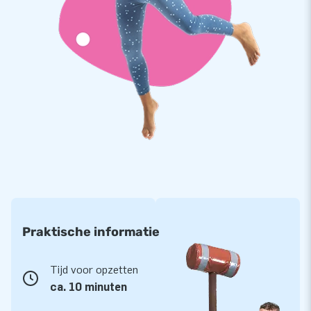
JB: Van springkussen fabrikant tot Softplay
ontwikkelaar
We staan bekend om ons ruime assortiment springkussens
en allerlei andere inflatables en objecten. Met het door ons
ontwikkelde Softplay assortiment biedt je een veilige
speelomgeving en kunnen kinderen hun fantasie en energie
hierop los laten. Je ziet Softplay bijvoorbeeld terug in
kinderdagverblijven, restaurants, musea en binnenspeeltuinen.
Voor welke Softplay variant kies jij?
Praktische informatie
Tijd voor opzetten
ca. 10 minuten