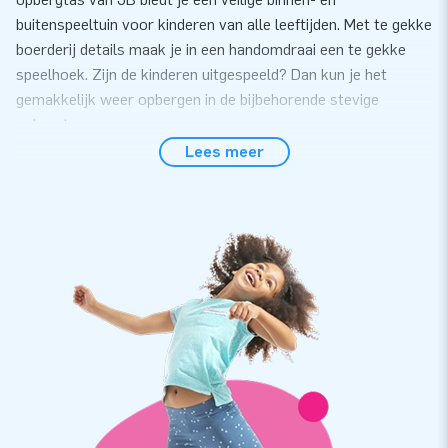
buitenspeeltuin voor kinderen van alle leeftijden. Met te gekke
boerderij details maak je in een handomdraai een te gekke
speelhoek. Zijn de kinderen uitgespeeld? Dan kun je het
gemakkelijk weer opbergen in de bijbehorende stevige
opbergtas.
Lees meer
Softplay Boerderij bestellen van hoge kwaliteit
De 22-delige set bestaat uit meerdere softplay
speelelementen in verschillende formaten; vierkanten,
rechthoeken, driehoeken, stap-circels en foammatten. De
samenstelling van de foamblokken en design van Softplay is
door JB gedaan. Wij kiezen voor kwaliteit en gemak in
onderhoud. De speelblokken en matten kunnen daarom zowel
binnen als buiten gebruikt worden en zijn gemakkelijk schoon
te maken. Nog leuker, ze zijn er in allerlei thema's: Jungle
Dino, Rollercoaster, Unicorn, Farm, Candy, Comic..ga zo maar
door!