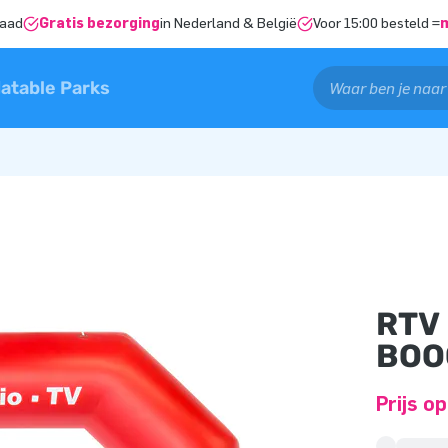
raad
Gratis bezorging
in Nederland & België
Voor 15:00 besteld =
latable Parks
RTV
BOO
Prijs o