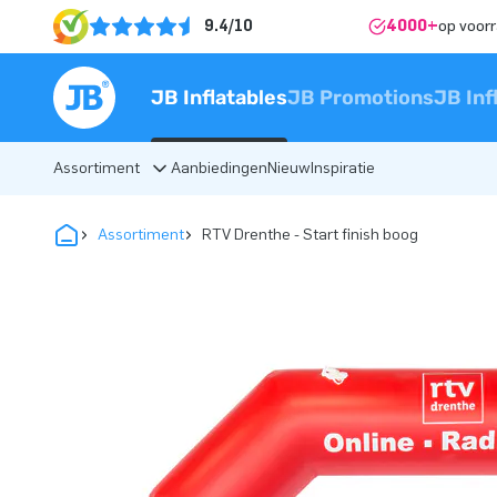
9.4/10
4000+
op voor
JB Inflatables
JB Promotions
JB Inf
Assortiment
Aanbiedingen
Nieuw
Inspiratie
Assortiment
RTV Drenthe - Start finish boog