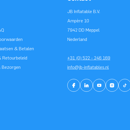
JB Inflatable B.V.
Ampère 10
AQ
7942 DD Meppel
oorwaarden
Nederland
laatsen & Betalen
 Retourbeleid
+31 (0) 522 - 246 169
& Bezorgen
info@jb-inflatables.nl