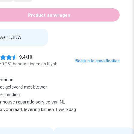
Product aanvragen
wer 1,1KW
9.4/10
Bekijk alle specificaties
ft 281 beoordelingen op Kiyoh
arantie
et geleverd met blower
verzending
n-house reparatie service van NL
op voorraad, levering binnen 1 werkdag