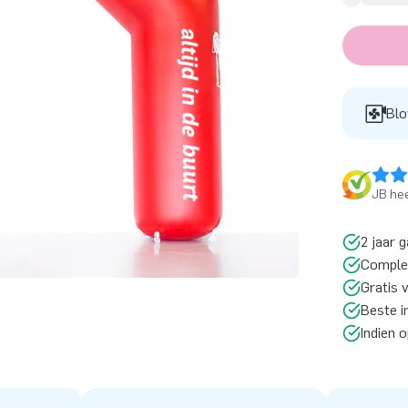
Blo
JB hee
2 jaar g
Comple
Gratis 
Beste i
Indien 