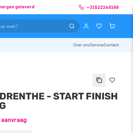
morgen geleverd
+31522246169
Over ons
Service
Contact
 DRENTHE - START FINISH
G
p aanvraag