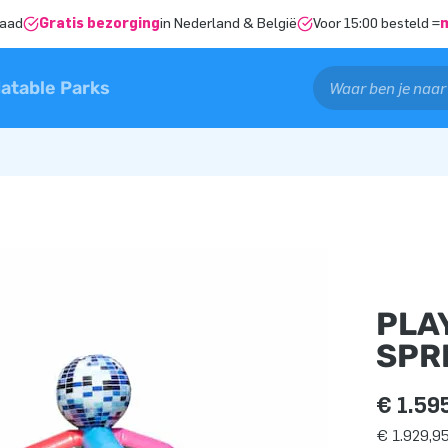
raad
Gratis bezorging
in Nederland & België
Voor 15:00 besteld =
latable Parks
PLA
SPR
€ 1.59
€ 1.929,95