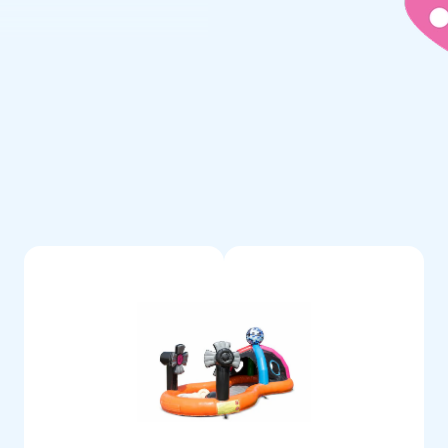
et springgedeelte is overdekt.
 de handig geplaatste raampjes
 het zeil houden. Het kussen
 transportzak en een duidelijke
dig gestikt en zijn gemaakt
 en eenvoudig schoon te
t 5 jaar garantie. Hierdoor
sco thema en bezorg jouw
lucht springen. Vaak letterlijk.
erkers leveren unieke