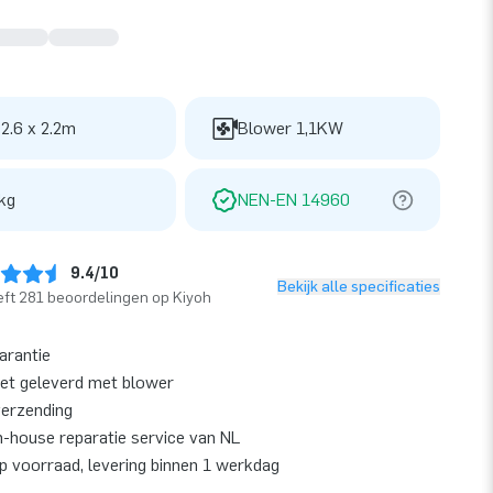
 2.6 x 2.2m
Blower 1,1KW
kg
NEN-EN 14960
9.4/10
Bekijk alle specificaties
ft 281 beoordelingen op Kiyoh
garantie
et geleverd met blower
verzending
n-house reparatie service van NL
op voorraad, levering binnen 1 werkdag