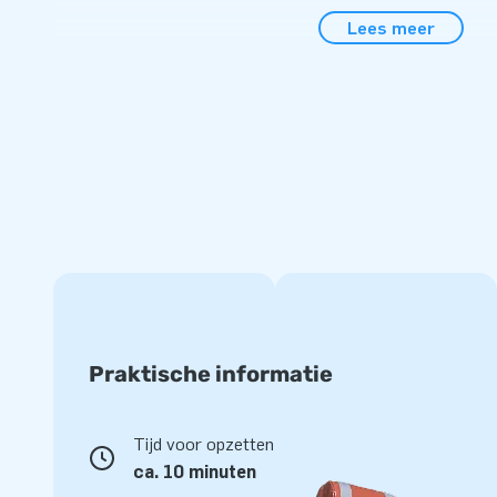
een buurtfeest, verjaardag of ander feestelijk evenement. H
Lees meer
Zo is er altijd een plekje in de schaduw bij felle zon. Door
kunnen de ouders en/of toezichthouders altijd een oogje in
wordt geleverd inclusief blower, verankeringsmateriaal, een
handleiding. Alles compleet voor een mooie beleving.
Kwaliteit en garantie
JB kussens zijn op meerdere punten verstevigd en meervou
van sterk, hoge kwaliteit PVC. Ze zijn daardoor duurzaam
houden. Het springkussen wordt tevens door JB geleverd me
lever jij met dit product jarenlang optimaal speelplezier.
Koop dit leuke springkussen met ballenbak/zwembad in di
klanten de dag van hun leven!
Praktische informatie
Meer dan 15.000 klanten kozen ook voor JB
Tijd voor opzetten
JB laat al meer dan 15 jaar mensen wereldwijd een gat in de 
ca. 10 minuten
Ons team van designers, ontwikkelaars en logistiek medew