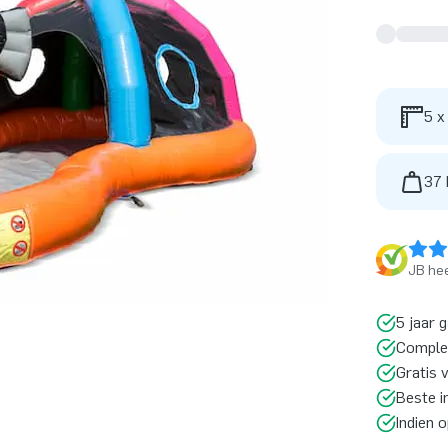
5 x
37 
JB hee
5 jaar 
Comple
Gratis 
Beste i
Indien 