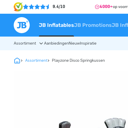
9.4/10
4000+
op voor
JB Inflatables
JB Promotions
JB Inf
Assortiment
Aanbiedingen
Nieuw
Inspiratie
Assortiment
Playzone Disco Springkussen