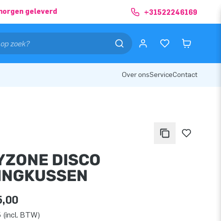
morgen geleverd
+31522246169
Over ons
Service
Contact
YZONE DISCO
INGKUSSEN
5,00
 (incl. BTW)