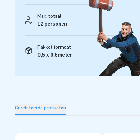
opblaasattracties op grootse wijze! Klanten zijn verzeker
service en levering. Zij noemen ons ook wel creators of gr
Max. totaal
12 personen
Pakket formaat
0,5 x 0,6meter
Gerelateerde producten