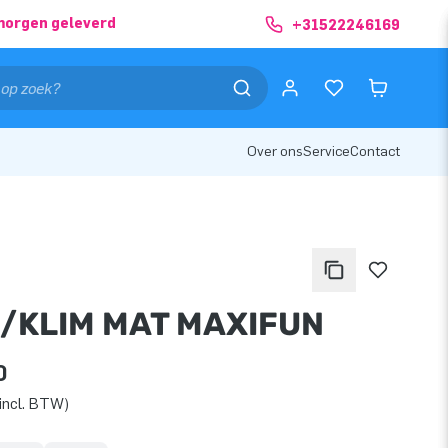
morgen geleverd
+31522246169
Over ons
Service
Contact
J/KLIM MAT MAXIFUN
0
incl. BTW)