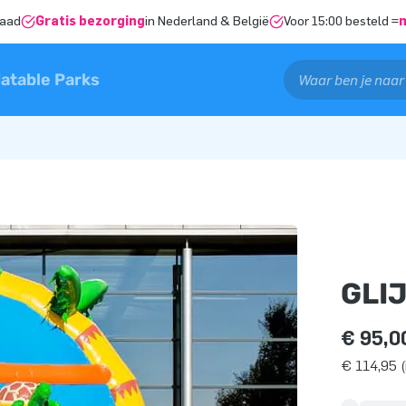
raad
Gratis bezorging
in Nederland & België
Voor 15:00 besteld =
latable Parks
GLI
€ 95,0
€ 114,95 (