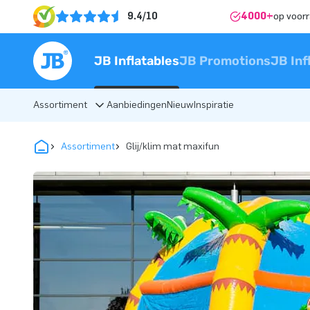
9.4/10
4000+
op voor
JB Inflatables
JB Promotions
JB Inf
Assortiment
Aanbiedingen
Nieuw
Inspiratie
Assortiment
Glij/klim mat maxifun