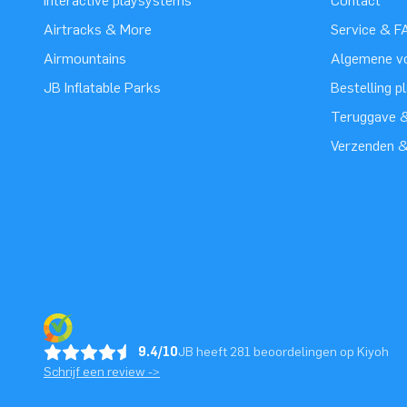
Interactive playsystems
Contact
Airtracks & More
Service & F
Airmountains
Algemene v
JB Inflatable Parks
Bestelling p
Teruggave &
Verzenden 
9.4/10
JB heeft 281 beoordelingen op Kiyoh
Schrijf een review ->