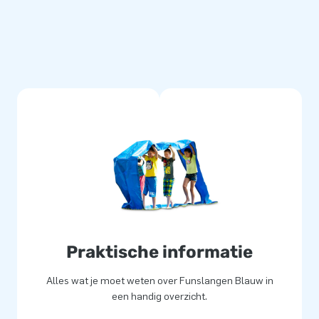
de organisatie is het natuurlijk
 even een start en een finish
sportzak halen. Klaar alweer!
ngen en zijn extra gestikt.
k, hoge kwaliteit PVC maakt
 je op al onze producten
l vrolijke momenten zorgen.
Praktische informatie
Alles wat je moet weten over Funslangen Blauw in
heid voor meer dan 15.000
een handig overzicht.
medewerkers) levert unieke