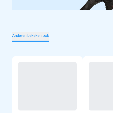
zeskampartikelen. En je bent bij ons altijd verzekerd van s
niveau. Daarom noemen ze ons ook wel ‘creators of greatn
Anderen bekeken ook