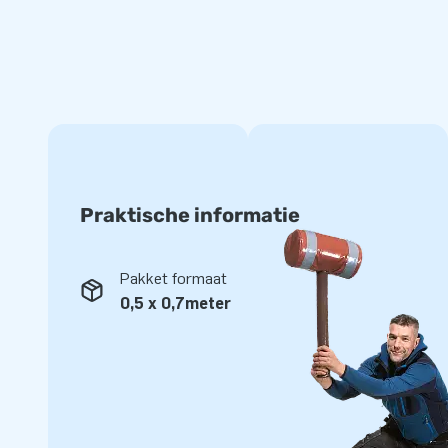
hebben bij een zeskamp. Of dat ze zelf hebben gedaan. Voor 
een mooi dat het een eenvoudig op te zetten spel is. Alleen
bedenken en verder snel de slangen uit de bijgeleverde tran
Topkwaliteit van JB én ruime garantie
Álle producten van JB hebben op meerdere punten verstevigi
Dat geldt dus ook voor deze funslangen! Gemaakt van ster
ze dat duurzaam en eenvoudig schoon te houden. We bieden
Praktische informatie
bovendien 5 jaar garantie én herstelservice.
Koop dit verhuurobject voor zeskampen, die vast voor vee
Pakket formaat
Gegarandeerd een succes!
0,5 x 0,7meter
JB: enthousiasme van 15.000 klanten in 15 jaar
In ruim 15 jaar zorgde JB wereldwijd voor extra feestelijk
mensen. Ons team (designers, ontwikkelaars en logistiek 