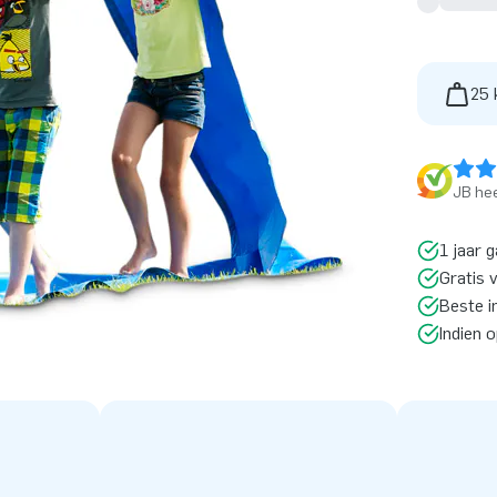
25 
JB hee
1 jaar g
Gratis 
Beste i
Indien 