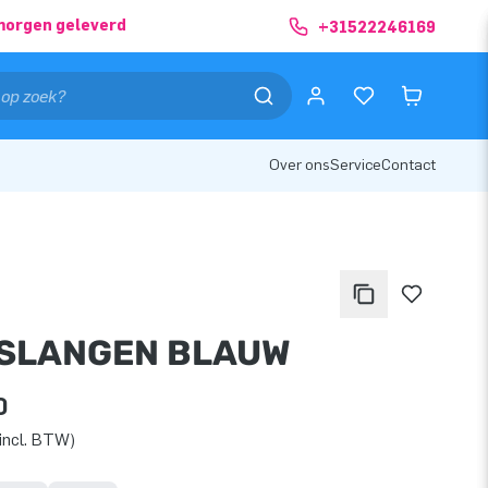
morgen geleverd
+31522246169
Over ons
Service
Contact
SLANGEN BLAUW
0
incl. BTW)