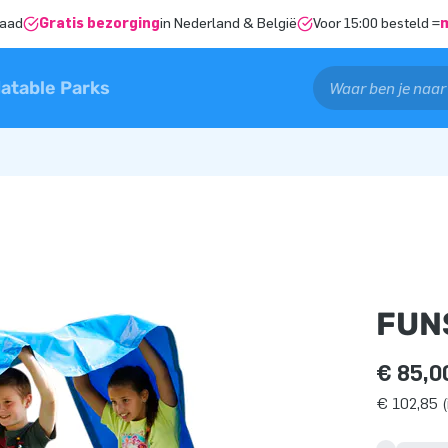
raad
Gratis bezorging
in Nederland & België
Voor 15:00 besteld =
latable Parks
FUN
€ 85,0
€ 102,85 (