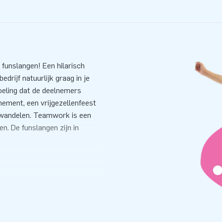
 funslangen! Een hilarisch
drijf natuurlijk graag in je
oeling dat de deelnemers
nement, een vrijgezellenfeest
jn wandelen. Teamwork is een
en. De funslangen zijn in
ijn, dat ze wel eens gezien