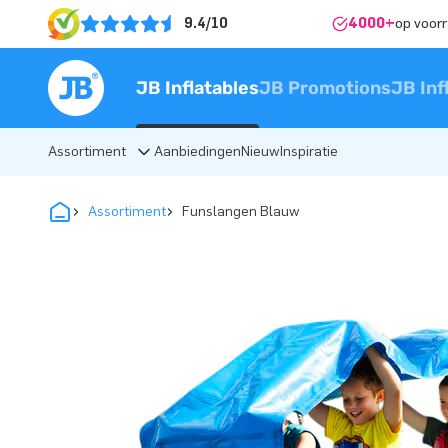
9.4/10
4000+
op voor
JB Inflatables
JB Promotions
JB Inf
Assortiment
Aanbiedingen
Nieuw
Inspiratie
Assortiment
Funslangen Blauw