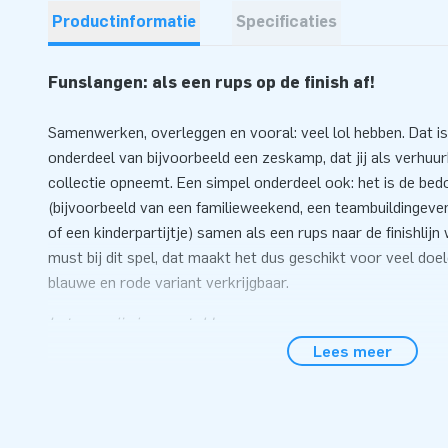
Productinformatie
Specificaties
Funslangen: als een rups op de finish af!
Samenwerken, overleggen en vooral: veel lol hebben. Dat is
onderdeel van bijvoorbeeld een zeskamp, dat jij als verhuurbe
collectie opneemt. Een simpel onderdeel ook: het is de bed
(bijvoorbeeld van een familieweekend, een teambuildingeve
of een kinderpartijtje) samen als een rups naar de finishli
must bij dit spel, dat maakt het dus geschikt voor veel doel
blauwe en rode variant verkrijgbaar.
Let op: prijs is per stuk!
Lees meer
Zeer snel aan de slag
Het funslangen zal voor veel mensen een bekend fenomeen z