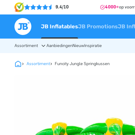
9.4/10
4000+
op voor
JB Inflatables
JB Promotions
JB Inf
Assortiment
Aanbiedingen
Nieuw
Inspiratie
Assortiment
Funcity Jungle Springkussen