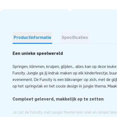
Productinformatie
Specificaties
Een unieke speelwereld
Springen, klimmen, kruipen, glijden... alles kan op deze leu
Funcity Jungle ga jij indruk maken op elk kinderfeestje, buu
evenement. De Funcity is een blikvanger op zich, met de gli
op het springvlak en het coole design in jungle thema. Maak
Compleet geleverd, makkelijk op te zetten
Je zet de Funcity met jungle thema heel snel en simpel bin