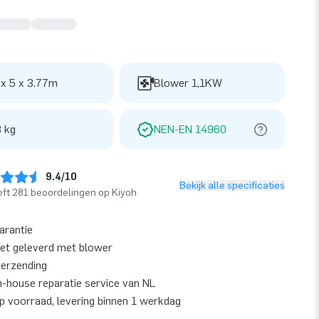
 x 5 x 3.77m
Blower 1,1KW
 kg
NEN-EN 14960
9.4/10
Bekijk alle specificaties
ft 281 beoordelingen op Kiyoh
garantie
et geleverd met blower
verzending
n-house reparatie service van NL
op voorraad, levering binnen 1 werkdag