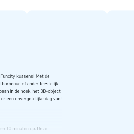
ke Funcity kussens! Met de
rtbarbecue of ander feestelijk
jbaan in de hoek, het 3D-object
 er een onvergetelijke dag van!
nen 10 minuten op. Deze