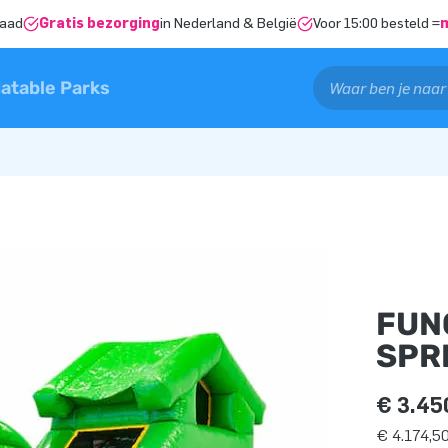
raad
Gratis bezorging
in Nederland & België
Voor 15:00 besteld =
latable Parks
FUN
SPR
€ 3.45
€ 4.174,50