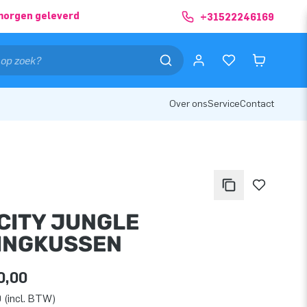
morgen geleverd
+31522246169
Over ons
Service
Contact
CITY JUNGLE
INGKUSSEN
0,00
 (incl. BTW)