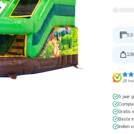
5.5
138
JB hee
5 jaar 
Comple
Gratis 
Beste i
Indien 