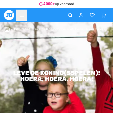
4000+
op voorraad
Inspiratie
Leve de Koning(sspelen)! Hoera, Hoera, Hoera!
LEVE DE KONING(SSPELEN)!
HOERA, HOERA, HOERA!