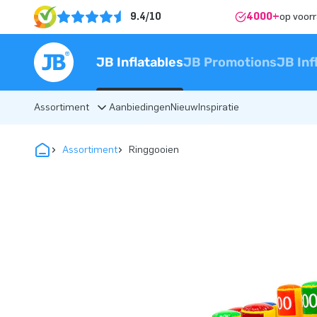
9.4/10
4000+
op voor
JB Inflatables
JB Promotions
JB Inf
Assortiment
Aanbiedingen
Nieuw
Inspiratie
Assortiment
Ringgooien