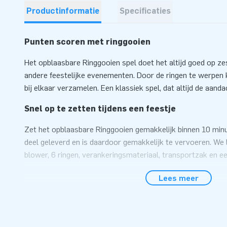
Productinformatie
Specificaties
Punten scoren met ringgooien
Het opblaasbare Ringgooien spel doet het altijd goed op ze
andere feestelijke evenementen. Door de ringen te werpen 
bij elkaar verzamelen. Een klassiek spel, dat altijd de aanda
Snel op te zetten tijdens een feestje
Zet het opblaasbare Ringgooien gemakkelijk binnen 10 minu
deel geleverd en is daardoor gemakkelijk te vervoeren. We le
blower, 6 ringen, verankeringsmateriaal, transportzak en een
Kortom, alles compleet voor een geweldige dag!
Lees meer
Duurzaam en gemakkelijk te reinigen
JB kussens zijn op meerdere punten verstevigd en meervou
van sterk, hoge kwaliteit kleurvast PVC doek. Je kunt er d