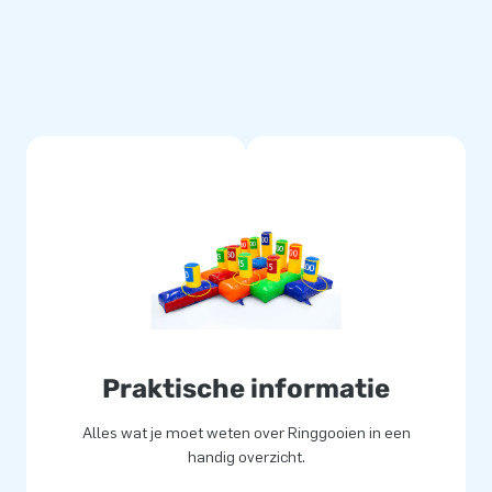
 spel is inclusief 5 jaar
al speelplezier.
en een competitieve en leuke
oor JB
en gat in de lucht laat
 logistiek medewerkers unieke
jn verzekerd van onze
creators of greatness’.
Praktische informatie
Alles wat je moet weten over Ringgooien in een
handig overzicht.