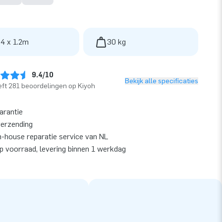
 4 x 1.2m
30 kg
9.4/10
Bekijk alle specificaties
ft 281 beoordelingen op Kiyoh
garantie
verzending
n-house reparatie service van NL
op voorraad, levering binnen 1 werkdag