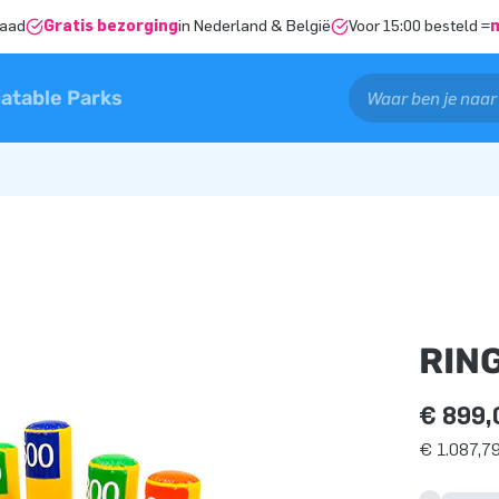
raad
Gratis bezorging
in Nederland & België
Voor 15:00 besteld =
latable Parks
RIN
€ 899,
€ 1.087,79