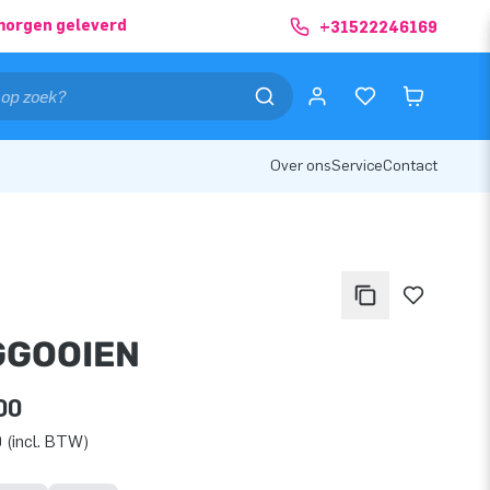
morgen geleverd
+31522246169
Over ons
Service
Contact
GGOOIEN
00
 (incl. BTW)