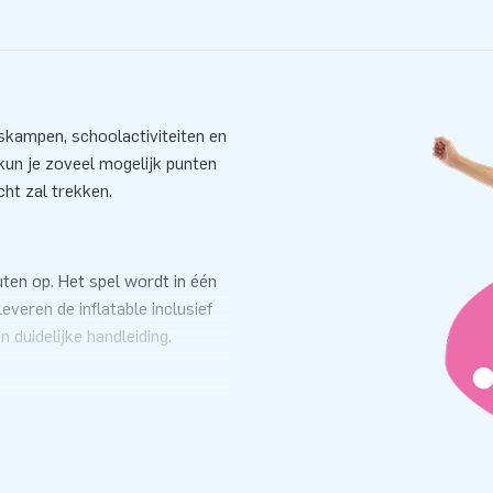
skampen, schoolactiviteiten en
kun je zoveel mogelijk punten
cht zal trekken.
ten op. Het spel wordt in één
veren de inflatable inclusief
 duidelijke handleiding.
dig gestikt en zijn gemaakt
us op vertrouwen dat ze