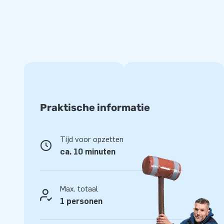
duurzaam en eenvoudig schoon te houden zijn. Het Ringgooien
garantie. Hierdoor lever jij met dit product jarenlang optima
Koop dit opblaasbare Ringgooien spel en bezorg jouw klant
dag.
Het bewijs: meer dan 15.000 klanten kozen ook v
Weet je waarom JB al meer dan 15 jaar mensen wereldwijd e
springen? Omdat ons team van designers, ontwikkelaars en
Praktische informatie
opblaasattracties levert op grootse wijze! Onze klanten zi
professionele service en levering. Zij noemen ons ook wel ‘
Tijd voor opzetten
ca. 10 minuten
Max. totaal
1 personen