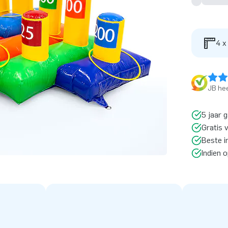
4 x
JB hee
5 jaar 
Gratis 
Beste i
Indien 