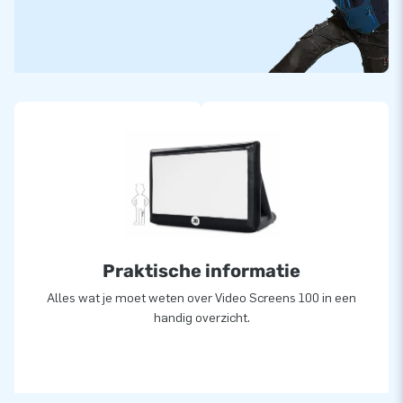
aantal voorbeelden van blikvangers en andere inflatables op
maat. Wanneer je een hartje aanklikt bij een inflatable die jij
mooi vindt, kan je deze doorgeven via een contactaanvraag
op de site van JB Inflatables. Wij kijken of jouw idee
uitgevoerd kan worden en zorgen ervoor dat jij precies koopt
en krijgt wat je in gedachten hebt. Een eigen opblaasbare
attractie, hoe vet is dat?!
Praktische informatie
Alles wat je moet weten over Video Screens 100 in een
handig overzicht.