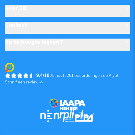
Over JB
Contact
Op de hoogte blijven?
9.4/10
JB heeft 281 beoordelingen op Kiyoh
Schrijf een review ->