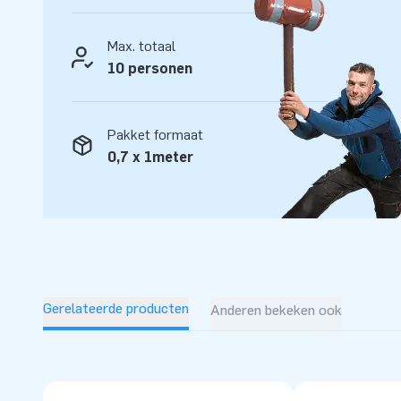
service en levering. Zij noemen ons ook wel creators of gr
Max. totaal
10 personen
Pakket formaat
0,7 x 1meter
Gerelateerde producten
Anderen bekeken ook