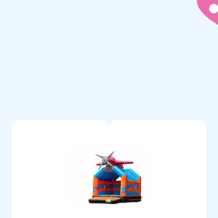
ent of sportdag. Het standaard
rdoor gemakkelijk te
r, verankeringsmateriaal,
 voor een mooie beleving.
dig gestikt en zijn gemaakt
en eenvoudig schoon te houden.
 geleverd met 5 jaar garantie.
ezier.
a en bezorg jouw klanten de
lucht springen. Vaak letterlijk.
erkers leveren unieke
d van onze professionele