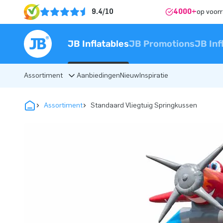
9.4/10
4000+
op voor
JB Inflatables
JB Promotions
JB Inf
Assortiment
Aanbiedingen
Nieuw
Inspiratie
Assortiment
Standaard Vliegtuig Springkussen