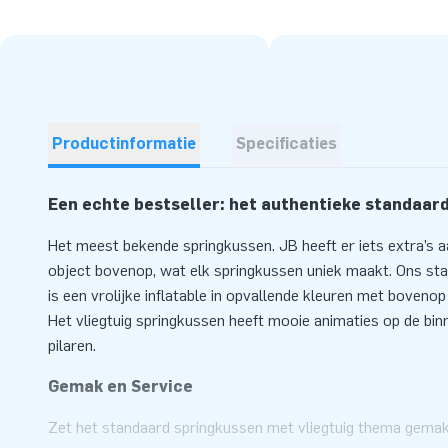
Productinformatie
Specificaties
Een echte bestseller: het authentieke standaar
Het meest bekende springkussen. JB heeft er iets extra’s
object bovenop, wat elk springkussen uniek maakt. Ons sta
is een vrolijke inflatable in opvallende kleuren met boveno
Het vliegtuig springkussen heeft mooie animaties op de bi
pilaren.
Gemak en Service
Zet het standaard springkussen met vliegtuig thema gemakk