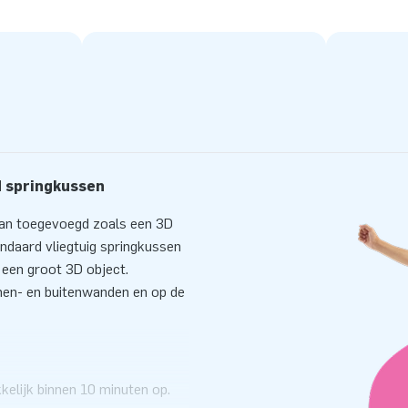
d springkussen
 aan toegevoegd zoals een 3D
ndaard vliegtuig springkussen
p een groot 3D object.
nnen- en buitenwanden en op de
elijk binnen 10 minuten op.