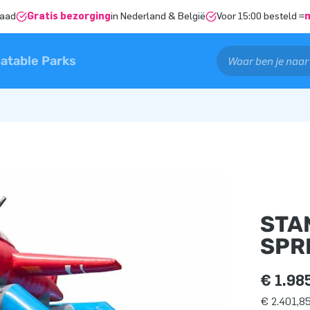
raad
Gratis bezorging
in Nederland & België
Voor 15:00 besteld =
latable Parks
STA
SPR
€ 1.98
€ 2.401,85