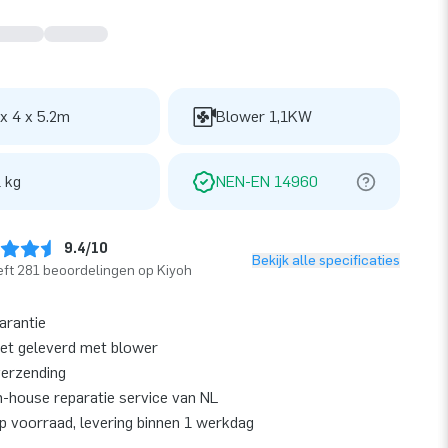
 x 4 x 5.2m
Blower 1,1KW
 kg
NEN-EN 14960
9.4/10
Bekijk alle specificaties
ft 281 beoordelingen op Kiyoh
garantie
et geleverd met blower
verzending
n-house reparatie service van NL
op voorraad, levering binnen 1 werkdag