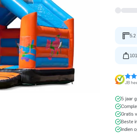
5.2
101
JB hee
5 jaar 
Comple
Gratis 
Beste i
Indien 