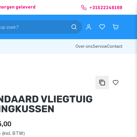
morgen geleverd
+31522246169
Over ons
Service
Contact
NDAARD VLIEGTUIG
INGKUSSEN
5,00
 (incl. BTW)