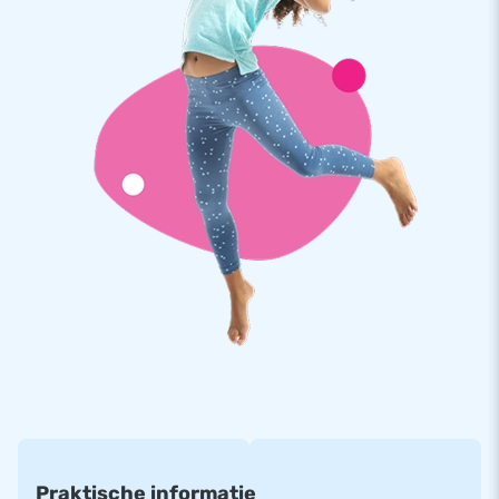
en meervoudig gestikt, gemaakt van sterk, hoogwaardig PVC.
Daardoor zijn ze duurzaam en eenvoudig schoon te houden,
wat jarenlang optimaal speelplezier garandeert. Het
Standaard Disco Springkussen wordt compact in één deel
geleverd en is daardoor gemakkelijk te transporteren. De
inflatable wordt geleverd inclusief blower,
verankeringsmateriaal, transportzak en een duidelijke
handleiding. Alles compleet voor een geweldige ervaring.
Internationale producent van luchtkussens in elk
formaat
Denk je aan springkussens, dan denk je aan JB. Al jouw
opblaasbare dromen worden werkelijkheid. Met ons eigen
designteam, deskundige verkopers en in-house
reparatieservice zijn wij al jarenlang een vertrouwde
producent in de wereld van opblaasbare producten. Onze
opblaasbare artikelen worden naar meer dan 75 landen
geëxporteerd. Durf jij de sprong te wagen?
Praktische informatie