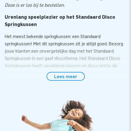
Deze is er los bij te bestellen.
Urenlang speelplezier op het Standaard Disco
Springkussen
Het meest bekende springkussen: een Standaard
springkussen! Met dit springkussen zit je altijd goed. Bezorg
jouw klanten een onvergetelijke dag met het Standaard
Springkussen in een gaaf discothema. Het Standaard Disco
Springkussen heeft opvallende kleuren en disco prints die
kinderen direct enthousiast zullen maken. Hiermee maak je
Lees meer
altijd indruk, bijvoorbeeld tijdens een kinderverjaardag of
buurtfeest.
Bestel dit A-frame Disco springkussen van
uitstekende kwaliteit online
Zet het Standaard Disco Springkussen gemakkelijk binnen 10
minuten op. JB kussens zijn op meerdere punten verstevigd