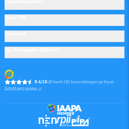
Klantenservice
Over JB
Contact
Op de hoogte blijven?
9.4/10
JB heeft 281 beoordelingen op Kiyoh
Schrijf een review ->