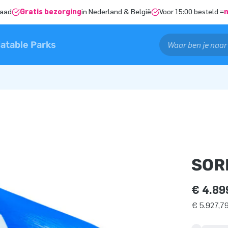
raad
Gratis bezorging
in Nederland & België
Voor 15:00 besteld =
latable Parks
SOR
€ 4.89
€ 5.927,79