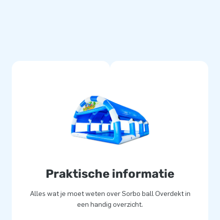
nt gelaste PVC doek. Zo
udig schoon te maken. Wij
ij zonder zorgen optimaal
 opblaasbare objecten
k letterlijk. Ons team van
unieke opblaasattracties op
e service en levering.
Praktische informatie
Alles wat je moet weten over Sorbo ball Overdekt in
een handig overzicht.