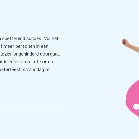
 spetterend succes! Vul het
of meer personen in een
plezier ongehinderd doorgaat,
at is er volop ruimte om te
waterfeest, stranddag of
 attracties die veilig en door
er, logboek en een duidelijke
ef je het bad slechts één keer
er, wat het ideaal maakt voor