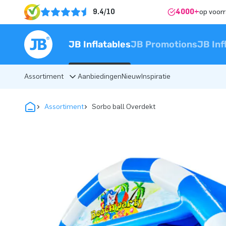
9.4/10
4000+
op voor
JB Inflatables
JB Promotions
JB Inf
Assortiment
Aanbiedingen
Nieuw
Inspiratie
Assortiment
Sorbo ball Overdekt