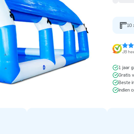
10 
JB hee
1 jaar g
Gratis 
Beste i
Indien 