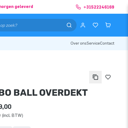
morgen geleverd
+31522246169
Over ons
Service
Contact
BO BALL OVERDEKT
9,00
 (incl. BTW)