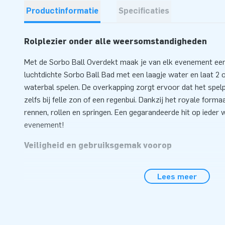
Productinformatie
Specificaties
Rolplezier onder alle weersomstandigheden
Met de Sorbo Ball Overdekt maak je van elk evenement een
luchtdichte Sorbo Ball Bad met een laagje water en laat 2 
waterbal spelen. De overkapping zorgt ervoor dat het spel
zelfs bij felle zon of een regenbui. Dankzij het royale forma
rennen, rollen en springen. Een gegarandeerde hit op ieder 
evenement!
Veiligheid en gebruiksgemak voorop
Bij JB ontwerpen en produceren wij al jarenlang opblaasbare
Lees meer
iedereen te gebruiken zijn. Bij elk product ontvang een blow
handleiding. Omdat de Sorbo Ball Overdekt luchtdicht is, ho
op te blazen. Het blijft stevig zonder constante luchttoevo
uiteenlopende locaties.