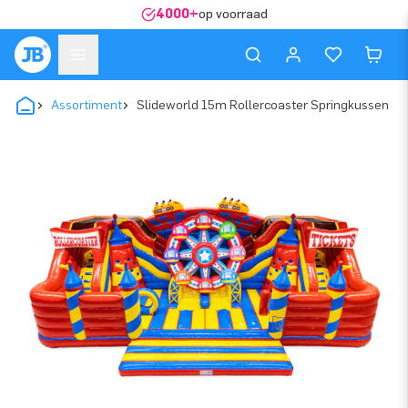
4000+
op voorraad
Assortiment
Slideworld 15m Rollercoaster Springkussen