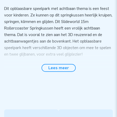
Dit opblaasbare speelpark met achtbaan thema is een feest
voor kinderen. Ze kunnen op dit springkussen heerlijk kruipen,
springen, klimmen en glijden. Dit Slideworld 15m
Rollercoaster Springkussen heeft een vrolijk achtbaan
thema. Dat is vooral te zien aan het 3D reuzenrad en de
achtbaanwagentjes aan de bovenkant. Het opblaasbare
speelpark heeft verschillende 3D objecten om mee te spelen
en twee glijbanen, voor extra veel glijplezier!
Springkussen van hoge kwaliteit
Lees meer
Dit opblaasbare springkussen is op meerdere punten
verstevigd en meervoudig gestikt. Het sterke, van hoge
kwaliteit, kleurvaste PVC gaat lang mee en is gemakkelijk
schoon te houden. Natuurlijk krijg je garantie op dit
opblaasbare speelpark. Het Slideworld 15m Rollercoaster
springkussen wordt compleet geleverd inclusief blowers,
verankeringsmateriaal, een transportzak en een duidelijke