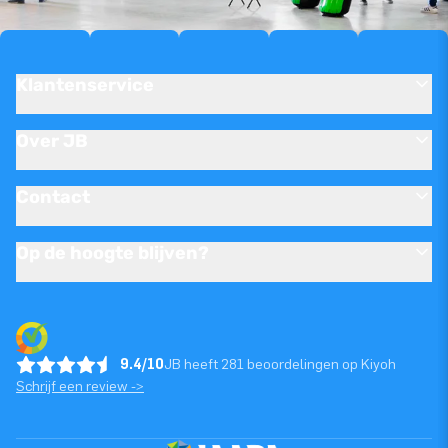
Klantenservice
Over JB
Contact
Op de hoogte blijven?
9.4/10
JB heeft 281 beoordelingen op Kiyoh
Schrijf een review ->