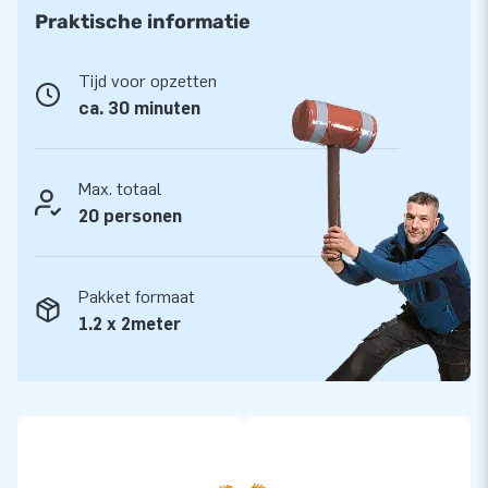
handleiding.
Praktische informatie
JB Inflatables heeft 3000 inflatables op voorraad
Tijd voor opzetten
JB Inflatables heeft een enorm assortiment en heeft ruim
ca. 30 minuten
3000 inflatables op voorraad. Ben je op zoek naar een
opblaasbaar springpark of een ander opblaasbaar
springkussen? En moet dat direct leverbaar zijn of kies je
Max. totaal
voor een ontwerp op maat? Wat je wensen ook zijn: bij ons
20 personen
slaag je zeker!
Pakket formaat
1.2 x 2meter