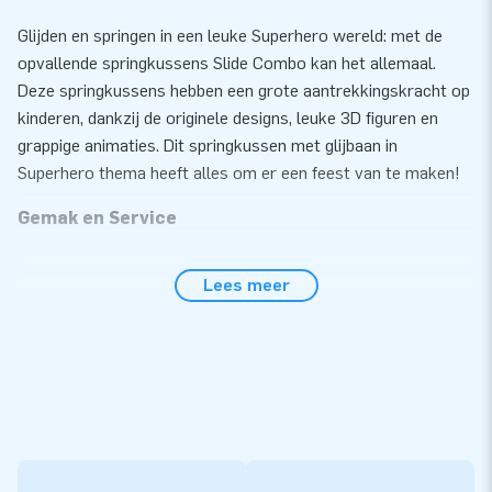
Glijden en springen in een leuke Superhero wereld: met de
opvallende springkussens Slide Combo kan het allemaal.
Deze springkussens hebben een grote aantrekkingskracht op
kinderen, dankzij de originele designs, leuke 3D figuren en
grappige animaties. Dit springkussen met glijbaan in
Superhero thema heeft alles om er een feest van te maken!
Gemak en Service
Zet het springkussen met Superhero thema eenvoudig binnen
Lees meer
10 minuten op. Bijvoorbeeld tijdens een buurtfeest,
verjaardag of ander feestelijk evenement. De Slide Combo is
overdekt, dus beschermt het kinderen tegen regen en felle
zon en is daarom ideaal te gebruiken onder deze
weersomstandigheden. Dit springkussen is eenvoudig te
transporteren door het compacte opgerolde formaat. Het
kussen wordt geleverd inclusief blower,
verankeringsmateriaal, een transportzak en een duidelijke