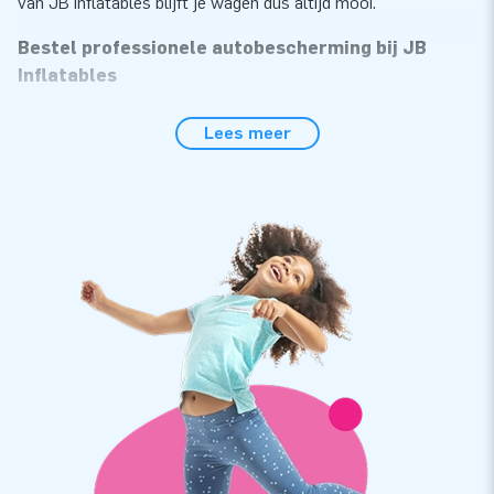
van JB Inflatables blijft je wagen dus altijd mooi.
Bestel professionele autobescherming bij JB
Inflatables
Bij JB Inflatables bestel je makkelijk en snel je opblaasbare
Lees meer
autostalling en opblaasbare motorstalling. De professionele
autocapsules zijn een makkelijker en goedkoper alternatief
op een vaste garage of overkapping. Hoe werkt de
opblaasbare autobescherming van JB Inflatables? Het is heel
simpel: Je parkeert je auto in de opblaasbare garage en sluit
de beschermhoes. Kies je voor een Car Capsule? Dan moet je
de doorzichtige auto beschermhoes zelf nog even over je
vierwieler trekken. Een opblaasbare overkapping van JB
Inflatables is ook geschikt als camperstalling of
motorstalling. Zo staat je vervoersmiddel altijd veilig en
droog.
Koop Car Capsules en Bike Capsules als veilige