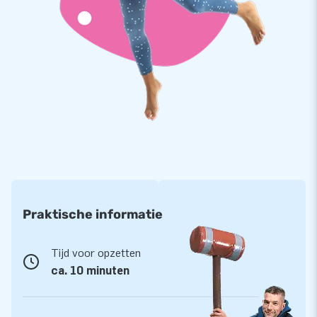
opslag voor je voertuig
De opblaasbare carstations en bikestations zijn
gebruiksvriendelijk. Je parkeert je auto in de Car Capsule,
trekt de doorzichtige beschermhoes over het voertuig, sluit
de blower aan en je opblaasbare opslag staat. Je luchtgarage
staat als een huis. De autobescherming is stofvrij, kan tegen
een stootje en laat geen water door. Met de Car Capsules
van JB Inflatables weet je dus zeker dat je voertuig mooi
blijft.
Praktische informatie
Tijd voor opzetten
ca. 10 minuten