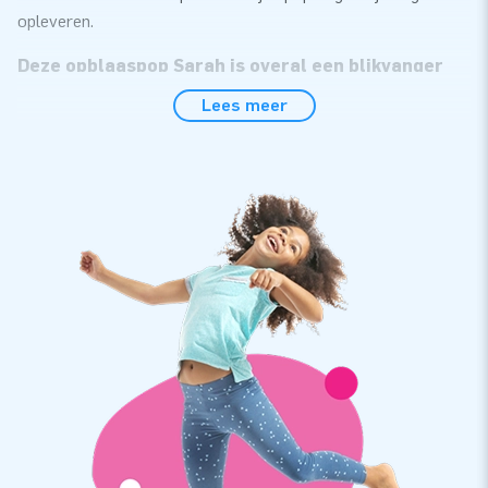
opleveren.
Deze opblaaspop Sarah is overal een blikvanger
Lees meer
Een opblaaspop zoals deze Sarah is natuurlijk superleuk als
iemand 50 jaar wordt. Zij is gemakkelijk neer te zetten en is
overal een echte blikvanger dankzij het flinke formaat. De
opblaasbare Sarah pop set je gemakkelijk op, zodat de klant
direct kan genieten. Ideaal voor in de tuin of op de oprit. Een
leuke blikvanger voor elke vrouw die 50 wordt en wel houdt
van een feestje!
Koop je inflatable Sarah bij JB Inflatables
Een opblaaspop Sarah bestel je gemakkelijk en snel bij JB
Inflatables. Onze poppen zijn op meerdere punten verstevigd
en meervoudig gestikt. Ze zijn gemaakt van sterk, hoge
kwaliteit PVC. Ze zijn duurzaam en ook nog eens eenvoudig
schoon te houden. Natuurlijk bieden we je garantie op deze