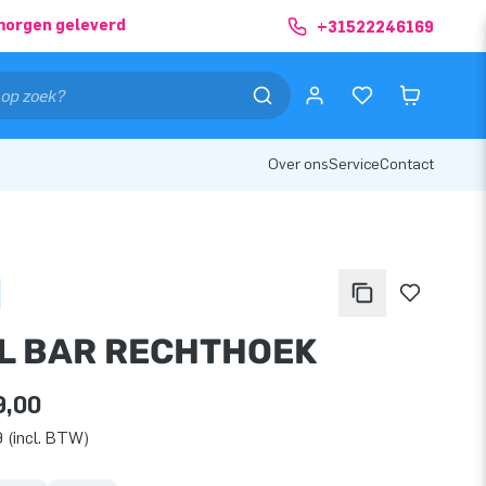
morgen geleverd
+31522246169
Over ons
Service
Contact
L BAR RECHTHOEK
9,00
 (incl. BTW)