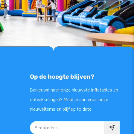
Op de hoogte blijven?
Benieuwd naar onze nieuwste inflatables en
ontwikkelingen? Meld je aan voor onze
nieuwsitems en blijf up to date.
E-mailadres