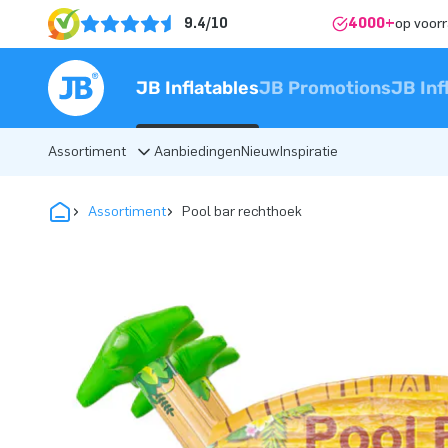
9.4/10
4000+
op voor
JB Inflatables
JB Promotions
JB Inf
Assortiment
Aanbiedingen
Nieuw
Inspiratie
Assortiment
Pool bar rechthoek