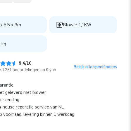
 x 5.5 x 3m
Blower 1,1KW
 kg
9.4/10
Bekijk alle specificaties
ft 281 beoordelingen op Kiyoh
garantie
et geleverd met blower
verzending
n-house reparatie service van NL
op voorraad, levering binnen 1 werkdag