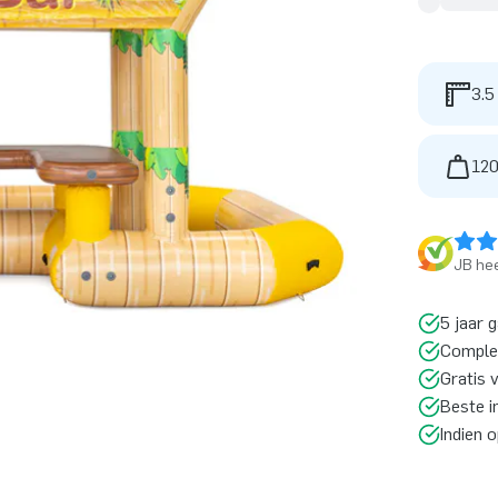
3.5
120
JB hee
5 jaar 
Comple
Gratis 
Beste i
Indien 