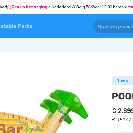
raad
Gratis bezorging
in Nederland & België
Voor 15:00 besteld =
latable Parks
Nieuw
POO
€ 2.89
€ 3.507,79