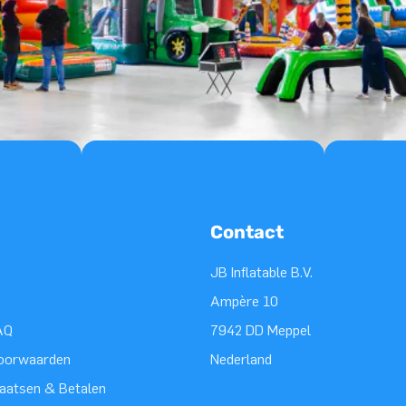
Contact
JB Inflatable B.V.
Ampère 10
AQ
7942 DD Meppel
oorwaarden
Nederland
laatsen & Betalen