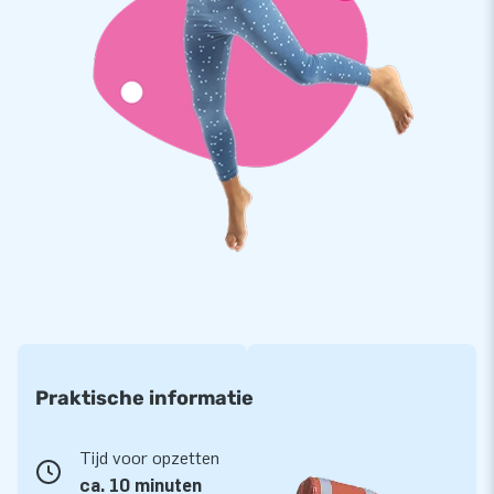
doeken beschikken over een beschermlaag die bestand is
tegen chloor en invloeden van open water. Zo haal jij een
duurzaam product in huis dat ook nog eens gemakkelijk
schoon te houden is. Op dit Piraten Schip krijg je 1 jaar
garantie.
Koop dit 10 meter lange zwembadschip met piraten thema en
bezorg kinderen een onvergetelijke dag.
Kies ook voor JB, net als 15.000 andere klanten
JB laat al meer dan 15 jaar mensen wereldwijd een gat in de
lucht springen. Vaak letterlijk. Daar zijn we trots op, net als
op ons vakkundige team van designers, ontwikkelaars en
logistiek medewerkers. Zij leveren elke dag unieke
Praktische informatie
opblaasattracties op grootse wijze! Onze klanten zijn
verzekerd van onze professionele service en levering. Wil jij
ook ervaren waarom klanten ons ook wel ‘creators of
Tijd voor opzetten
greatness’ noemen? Probeer het zelf!
ca. 10 minuten