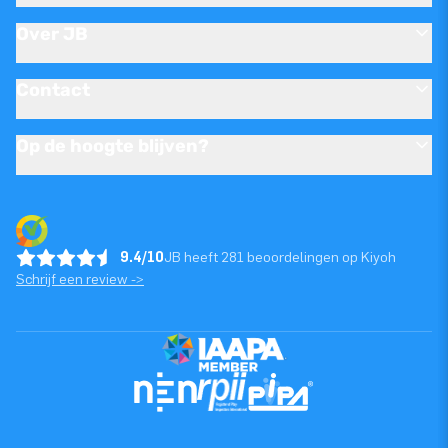
Over JB
Contact
Op de hoogte blijven?
9.4/10
JB heeft 281 beoordelingen op Kiyoh
Schrijf een review ->