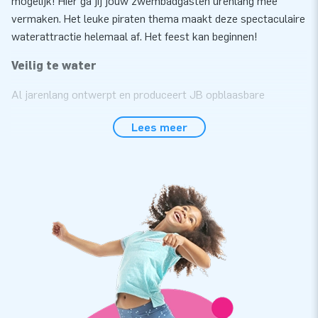
mogelijk! Hier ga jij jouw zwembadgasten urenlang mee
vermaken. Het leuke piraten thema maakt deze spectaculaire
waterattractie helemaal af. Het feest kan beginnen!
Veilig te water
Al jarenlang ontwerpt en produceert JB opblaasbare
waterattracties die veilig en door iedereen te gebruiken zijn.
Lees meer
Bij elke attractie krijg je van ons een erkend
keuringscertificaat (NEN-EN 15649:2009), blower, logboek en
een gebruikershandleiding. Iedere attractie heeft
verankerpunten, waar verankermateriaal aan bevestigd dient
te worden zodat het object op zijn plaats blijft. Zo kan
iedereen veilig aan boord van dit zwembadschip stappen.
JB’s topkwaliteit
Al onze waterspelen zijn gemaakt van sterke, hoogfrequent
gelaste PVC doeken van 900 gram/m2. Op deze manier
garanderen wij de topkwaliteit van onze producten. De