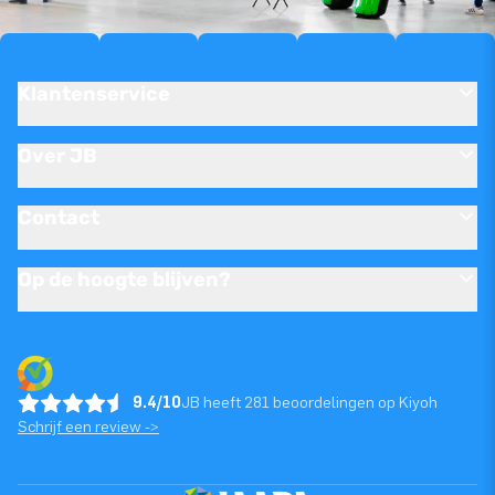
Klantenservice
Over JB
Contact
Op de hoogte blijven?
9.4/10
JB heeft 281 beoordelingen op Kiyoh
Schrijf een review ->