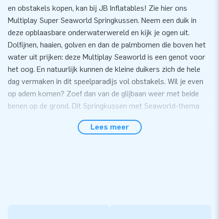
en obstakels kopen, kan bij JB Inflatables! Zie hier ons
Multiplay Super Seaworld Springkussen. Neem een duik in
deze opblaasbare onderwaterwereld en kijk je ogen uit.
Dolfijnen, haaien, golven en dan de palmbomen die boven het
water uit prijken: deze Multiplay Seaworld is een genot voor
het oog. En natuurlijk kunnen de kleine duikers zich de hele
dag vermaken in dit speelparadijs vol obstakels. Wil je even
op adem komen? Zoef dan van de glijbaan weer met beide
benen op de grond. Dit Springkussen met Seaworld-thema
doet het goed bij elke gelegenheid: van feestje tot festival!
Lees meer
Op zoek naar een opblaasbaar Mega Springkussen
met glijbaan? Koop een Multiplay Super!
De grote opblaasbare Multiplay luchtkussens van JB
Inflatables zijn enorm populair. Deze XXL Inflatables hebben
namelijk alles! Van opblaasbare obstakels tot opblaasbare
glijbaan en er is alle ruimte om lekker te springen en te