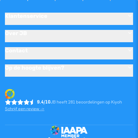
Klantenservice
Over JB
Contact
Op de hoogte blijven?
9.4/10
JB heeft 281 beoordelingen op Kiyoh
Schrijf een review ->