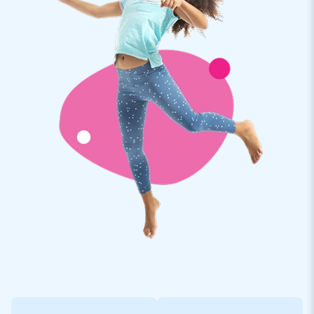
met glijbaan is natuurlijk het thema. Deze Multiplay Super
Brandweer is de blikvanger van elk evenement en één ding
weet je zeker: de kinderen vermaken zich wel!
JB Inflatables verkoopt opblaasbare Mega Multiplays in
allerlei thema’s. Zo is er bijvoorbeeld dit Multiplay Super
Brandweer Springkussen, maar er zijn ook opblaasbare
luchtkussens met glijbaan en obstakels in thema Hippie, Dino
en Jungle. Er is zelfs een F1 Springkussen! Bekijk alle
opblaasbare Multiplay luchtkussens op de website van JB
Inflatables.
Een professioneel luchtkussen met obstakels
bestellen? Grijp je kans!
De opblaasbare Multiplay Super Springkussens van JB
Inflatables worden geleverd inclusief blower,
verankermateriaal en logboek. Alle opblaasbare
springkastelen met glijbaan hebben een certificaat. Of je je