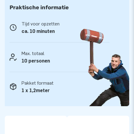
professionele Mega Inflatable nou gaat verhuren of zelf
Praktische informatie
gebruikt: je hebt hoe dan ook plezier van je springkussen met
obstakels!
Tijd voor opzetten
ca. 10 minuten
Max. totaal
10 personen
Pakket formaat
1 x 1,2meter