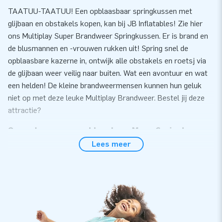
TAATUU-TAATUU! Een opblaasbaar springkussen met
glijbaan en obstakels kopen, kan bij JB Inflatables! Zie hier
ons Multiplay Super Brandweer Springkussen. Er is brand en
de blusmannen en -vrouwen rukken uit! Spring snel de
opblaasbare kazerne in, ontwijk alle obstakels en roetsj via
de glijbaan weer veilig naar buiten. Wat een avontuur en wat
een helden! De kleine brandweermensen kunnen hun geluk
niet op met deze leuke Multiplay Brandweer. Bestel jij deze
attractie?
Op zoek naar een opblaasbaar Mega Springkussen
met glijbaan? Koop een Multiplay Super!
Lees meer
De grote opblaasbare Multiplay luchtkussens van JB
Inflatables zijn enorm populair. Deze XXL Inflatables hebben
namelijk alles! Van opblaasbare obstakels tot opblaasbare
glijbaan en er is alle ruimte om lekker te springen en te
spelen. Het allerleukste aan de professionele springkussens