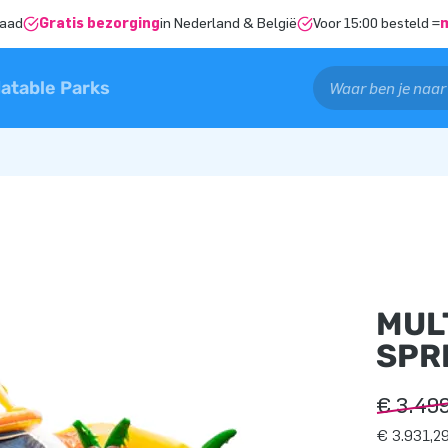
raad
Gratis bezorging
in Nederland & België
Voor 15:00 besteld =
latable Parks
MUL
SPR
€ 3.49
€ 3.931,29