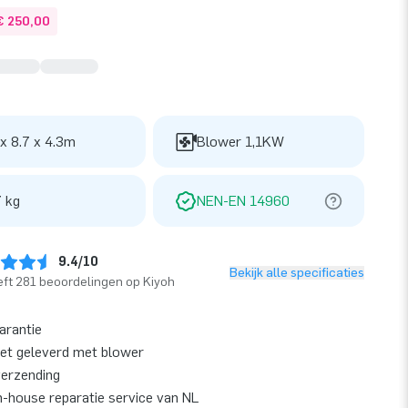
€ 250,00
 x 8.7 x 4.3m
Blower 1,1KW
 kg
NEN-EN 14960
9.4/10
Bekijk alle specificaties
ft 281 beoordelingen op Kiyoh
garantie
et geleverd met blower
verzending
n-house reparatie service van NL