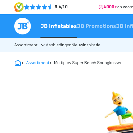
9.4/10
4000+
op voor
JB Inflatables
JB Promotions
JB Inf
Assortiment
Aanbiedingen
Nieuw
Inspiratie
Assortiment
Multiplay Super Beach Springkussen