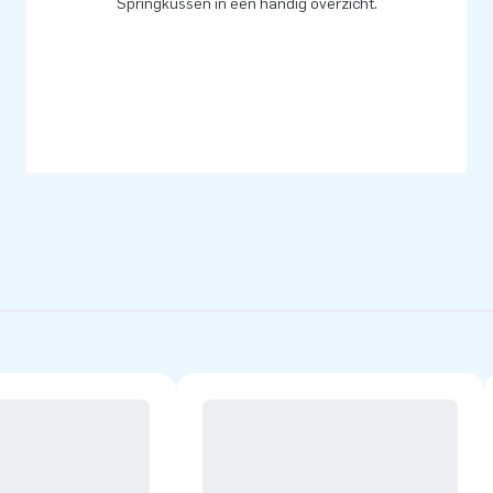
Springkussen in een handig overzicht.
udig schoon te maken. Of je nu
 je verzekerd van jarenlang
is. Bekijk het complete aanbod