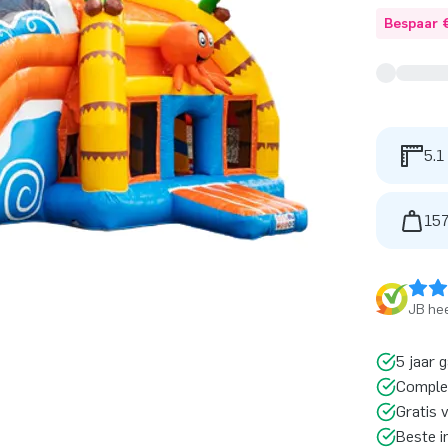
Bespaar 
5.1
157
JB hee
5 jaar 
Comple
Gratis 
Beste i