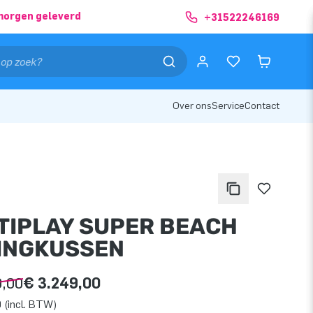
morgen geleverd
+31522246169
Over ons
Service
Contact
TIPLAY SUPER BEACH
INGKUSSEN
9,00
€ 3.249,00
 (incl. BTW)