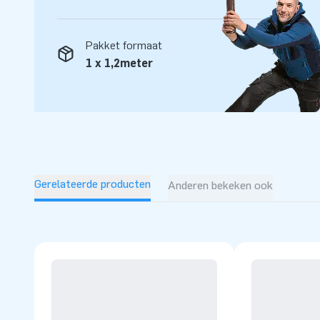
springkussen geschikt voor professioneel gebruik en eenvo
verhuurt of zelf gebruikt, met een springkussen van JB ben
speelplezier.
Pakket formaat
1 x 1,2meter
Ga voor kwaliteit en haal een professionele inflatable in hu
van JB Inflatables en kies jouw favoriet!
Gerelateerde producten
Anderen bekeken ook