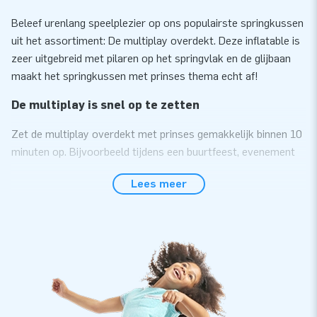
Beleef urenlang speelplezier op ons populairste springkussen
uit het assortiment: De multiplay overdekt. Deze inflatable is
zeer uitgebreid met pilaren op het springvlak en de glijbaan
maakt het springkussen met prinses thema echt af!
De multiplay is snel op te zetten
Zet de multiplay overdekt met prinses gemakkelijk binnen 10
minuten op. Bijvoorbeeld tijdens een buurtfeest, evenement
of sportdag. We leveren de multiplay overdekt met prinses
Lees meer
thema compact in één deel. Vervoeren is daardoor
gemakkelijk. Deze inflatable bieden we compleet aan, inclusief
blower, verankeringsmateriaal, transportzak en een duidelijke
handleiding. Je bent dus in één keer klaar voor een mooie
beleving.
Kwaliteit met 5 jaar garantie
Doordat JB kussens op meerdere punten verstevigd en