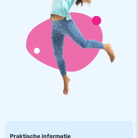
meervoudig gestikt zijn, kun je vertrouwen op sterk hoge
kwaliteit kleurvast PVC. Ze gaan lang mee en zijn eenvoudig
schoon te houden. Deze multiplay overdekt leveren we zoals
altijd met 5 jaar garantie. Hierdoor lever jij met dit product
jarenlang optimaal speelplezier.
Koop deze unieke multiplay overdekt met prinses thema en
bezorg jouw klanten de dag van hun leven!
Kies jij net als meer dan 15.000 klanten ook voor
JB?
We bewijzen graag waarom onze klanten ons ‘creators of
greatness’ noemen. Omdat JB al meer dan 15 jaar mensen
wereldwijd een gat in de lucht laat springen. Ons team van
designers, ontwikkelaars en logistiek medewerkers biedt
unieke opblaasattracties op grootse wijze! Ervaar zelf onze
professionele service en levering.
Praktische informatie