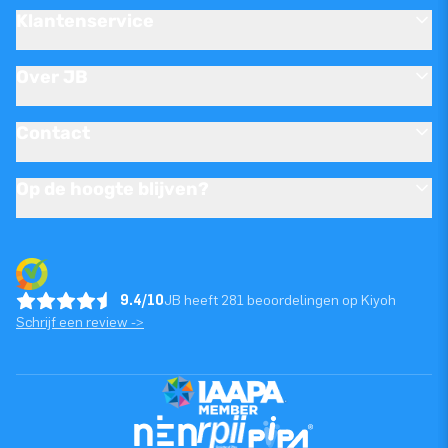
Klantenservice
Over JB
Contact
Op de hoogte blijven?
9.4/10
JB heeft 281 beoordelingen op Kiyoh
Schrijf een review ->