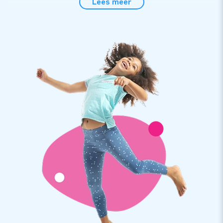
Lees meer
beweging en zijn daardoor echte blikvangers. De opblaasbare
Mega Skydancers zijn 25 meter hoog en vallen dus nóg meer
op. Mensen kunnen niet om deze enorme luchtdansers heen.
Goede opblaasbare reclame dus!
JB Inflatables: van Springkussen tot Skydancers
Wanneer jij een opblaasbare airtube bij JB Inflatables koopt,
weet je zeker dat je een professioneel product geleverd
krijgt. De opblaasbare windsocks zijn gemakkelijk te
installeren en schieten snel met een soort wave omhoog. De
professionele airdancers worden inclusief blower geleverd en
je krijgt als koper 1 jaar garantie op je inflatable van JB. De
opblaasbare skytubes zijn een absolute toevoeging voor elk
evenement.
Opblaasbare reclame voor jouw bedrijf of
evenement