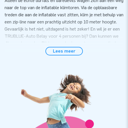
Alleen de echte durfals en daredevils wagen zich aan een weg
naar de top van de inflatable klimtoren. Via de opblaasbare
treden die aan de inflatable vast zitten, klim je met behulp van
een zip-line naar een prachtig uitzicht op 10 meter hoogte.
Gevaarlijk is het niet, uitdagend is het zeker! En wil je er een
TRUBLUE-Auto Belay voor 4 personen bij? Dan kunnen we
dit voor je regelen. Dit is een zekering met een magnetische
remtechniek, die jouw veiligheid garandeert. Deze mega
Lees meer
klimtoren trekt mensen vanuit de wijde omtrek naar je
evenement. Wie wil er nu niet zo’n gave opblaasbare
klimwand? Iedereen toch! Om deze Mega klimtoren te mogen
gebruiken, heb je een TRUBLUE-Auto Belay voor 4 personen
nodig. Dit is een zekering met een magnetische remtechniek,
die jouw veiligheid garandeert. De TRUBLUE-Auto Belay is
apart verkrijgbaar.
Koop een Inflatable Climb bij JB
Wil jij je eigen opblaasbare klimmuur kopen? Dat kan! De