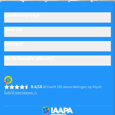
Klantenservice
Over JB
Contact
Op de hoogte blijven?
9.4/10
JB heeft 281 beoordelingen op Kiyoh
Schrijf een review ->