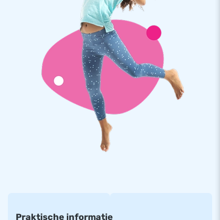
JB kussens zijn op meerdere punten verstevigd en
meervoudig gestikt en zijn gemaakt van sterk, hoge kwaliteit
PVC. Ze zijn daardoor duurzaam en eenvoudig schoon te
houden. De Maxi Multifun Prinses wordt tevens door JB
geleverd met 5 jaar garantie. Hierdoor lever jij met dit
product jarenlang optimaal speelplezier.
Koop dit overdekte springkussen met glijbaan in
prinses thema en bezorg jouw klanten de dag van hun leven!
Meer dan 15.000 klanten kozen ook voor JB
JB laat al meer dan 15 jaar mensen wereldwijd een gat in de
lucht te springen. Vaak letterlijk. Ons team van designers,
ontwikkelaars en logistiek medewerkers leveren unieke
opblaasattracties op grootse wijze! Klanten zijn verzekerd
van onze professionele service en levering. Zij noemen ons
ook wel creators of greatness.
Praktische informatie