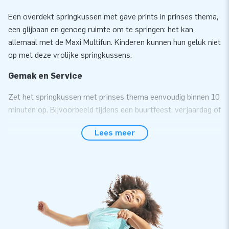
Een overdekt springkussen met gave prints in prinses thema,
een glijbaan en genoeg ruimte om te springen: het kan
allemaal met de Maxi Multifun. Kinderen kunnen hun geluk niet
op met deze vrolijke springkussens.
Gemak en Service
Zet het springkussen met prinses thema eenvoudig binnen 10
minuten op. Bijvoorbeeld tijdens een buurtfeest, verjaardag of
ander feestelijk evenement. Dit overdekte springkussen is
Lees meer
eenvoudig te transporteren door het compact opgerolde
formaat. Door de handig geplaatste raampjes kunnen de
ouders en/of toezichthouders altijd een oogje in het zeil
houden. Het kussen wordt geleverd inclusief blower,
verankeringsmateriaal, een transportzak en een duidelijke
handleiding. Alles compleet voor een mooie beleving.
Kwaliteit en garantie