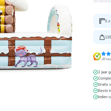
5 x
120
JB hee
2 jaar g
Comple
Gratis 
Beste i
Indien 