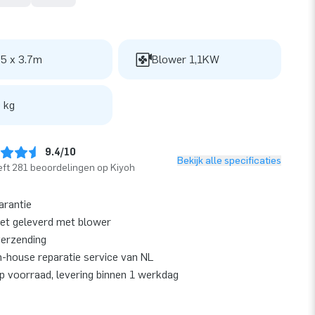
 5 x 3.7m
Blower 1,1KW
 kg
9.4/10
Bekijk alle specificaties
ft 281 beoordelingen op Kiyoh
arantie
et geleverd met blower
verzending
n-house reparatie service van NL
op voorraad, levering binnen 1 werkdag