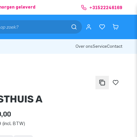
morgen geleverd
+31522246169
Over ons
Service
Contact
STHUIS A
9,00
 (incl. BTW)