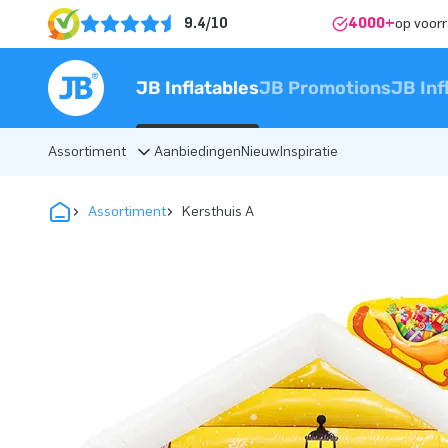
9.4/10
4000+
op voor
JB Inflatables
JB Promotions
JB Inf
Assortiment
Aanbiedingen
Nieuw
Inspiratie
Assortiment
Kersthuis A