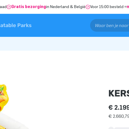
raad
Gratis bezorging
in Nederland & België
Voor 15:00 besteld =
latable Parks
KER
€ 2.19
€ 2.660,79