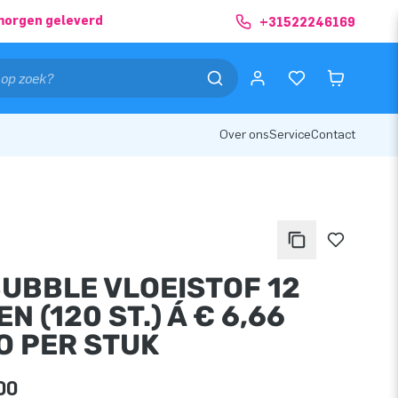
morgen geleverd
+31522246169
Over ons
Service
Contact
BUBBLE VLOEISTOF 12
N (120 ST.) Á € 6,66
O PER STUK
00