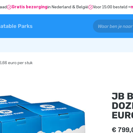
raad
Gratis bezorging
in Nederland & België
Voor 15:00 besteld =
latable Parks
6,66 euro per stuk
JB 
DOZE
EUR
€ 799,