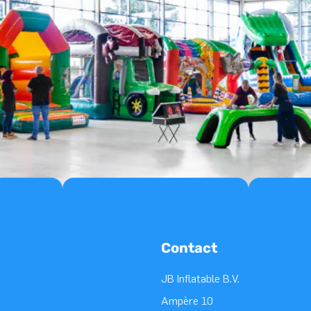
Contact
JB Inflatable B.V.
Ampère 10