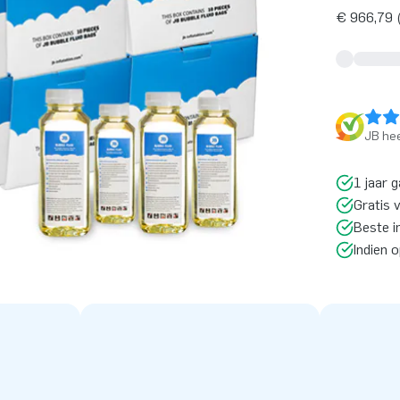
€ 966,79 (
JB hee
1 jaar g
Gratis 
Beste i
Indien 