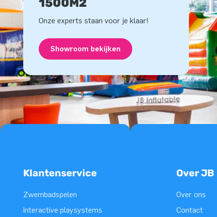
1500M2
Onze experts staan voor je klaar!
Showroom bekijken
Klantenservice
Over JB
Zwembadspelen
Over ons
Interactive playsystems
Contact