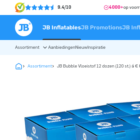
9.4/10
4000+
op voor
JB Inflatables
JB Promotions
JB Inf
Assortiment
Aanbiedingen
Nieuw
Inspiratie
Assortiment
JB Bubble Vloeistof 12 dozen (120 st.) á € 