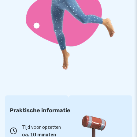
Je kiest met JB kussens altijd voor topkwaliteit PVC. Al
onze producten zijn op meerdere punten verstevigd en
meervoudig gestikt. Je kunt daardoor altijd vertrouwen op
duurzaam en eenvoudig schoon te houden materiaal. De IPS
Baseball Arena wordt geleverd met 5 jaar garantie. Kortom,
jij levert met dit product optimaal speelplezier!
Koop deze uitdagende IPS Baseball en bezorg jouw klanten
een onvergetelijke dag!
Al meer dan 15.000 klanten gingen je voor
Ons team van designers, ontwikkelaars en logistiek
medewerkers levert unieke opblaasattracties op grootse
wijze! Onze klanten zijn daardoor verzekerd van onze
professionele service en levering. Zij noemen ons ook wel
Praktische informatie
‘creators of greatness’. JB laat al meer dan 15 jaar mensen
wereldwijd een gat in de lucht springen.
Tijd voor opzetten
ca. 10 minuten