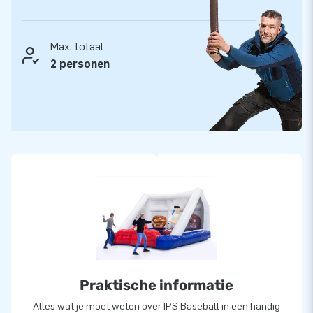
Aanbieding!
IPS Baseball bieden we als set aan, van €4994,- voor
Max. totaal
slechts
€4744,-
! (€250,- korting)
2 personen
De IPS Baseball aanbieding bestaat uit:
Inflatable
á €2495,-
IPS Set incl. 10 lampen
á €2499,-
Exclusief
Ballen
Praktische informatie
Alles wat je moet weten over IPS Baseball in een handig