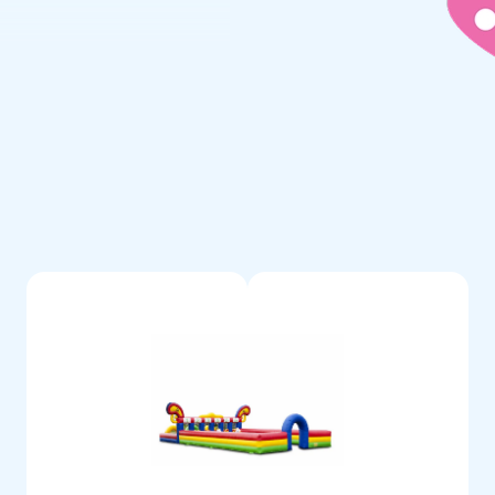
emakkelijk te transporteren.
materiaal, transportzak, zes
pleet voor een mooie beleving.
ervoudig gestikt. Bovendien
ardoor duurzaam en eenvoudig
 thema krijg je geleverd met 5
ptimaal speelplezier.
bezorg jouw klanten de dag
e lucht te springen. Ruim
ntwikkelaars en logistiek
p grootse wijze! Onze klanten
 Zij noemen ons ook wel