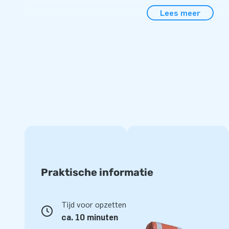
western thema wordt in één deel geleverd en is daardoor g
Lees meer
De inflatable wordt geleverd inclusief blower, verankerings
hobbelpaarden en een duidelijke handleiding. Helemaal com
Vertrouw op kwaliteit en 5 jaar garantie
Alle JB kussens zijn op meerdere punten verstevigd en me
zijn ze gemaakt van sterk, hoge kwaliteit PVC. Ze zijn da
schoon te houden. De hobbelpaard race met western/jungle
jaar garantie. Hierdoor lever jij met dit product jarenlang o
Koop deze unieke hobbelpaard race met western thema en 
van hun leven!
Kies net als ruim 15.000 klanten ook voor JB
Praktische informatie
Al meer dan 15 jaar laat JB mensen wereldwijd een gat in d
15.000 klanten in totaal. Dankzij ons team van designers, o
Tijd voor opzetten
medewerkers, want zij leveren unieke opblaasattracties o
ca. 10 minuten
zijn verzekerd van onze professionele service en levering.