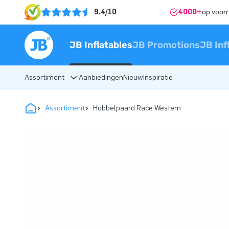
9.4/10
4000+
op voor
JB Inflatables
JB Promotions
JB Inf
Assortiment
Aanbiedingen
Nieuw
Inspiratie
Assortiment
Hobbelpaard Race Western