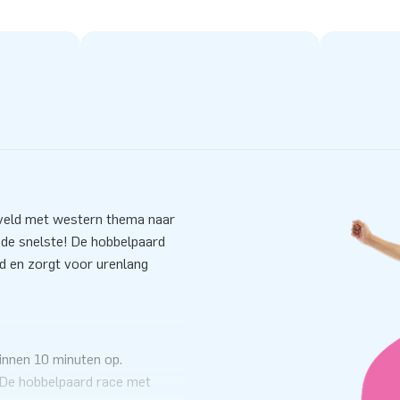
eveld met western thema naar
 de snelste! De hobbelpaard
d en zorgt voor urenlang
innen 10 minuten op.
 De hobbelpaard race met