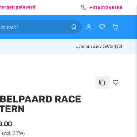
morgen geleverd
+31522246169
Over ons
Service
Contact
BELPAARD RACE
TERN
9,00
 (incl. BTW)