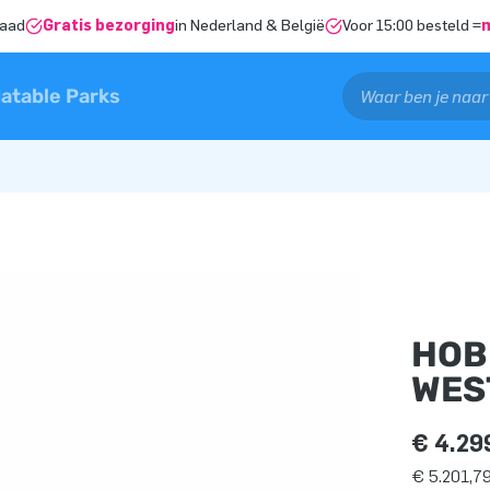
raad
Gratis bezorging
in Nederland & België
Voor 15:00 besteld =
latable Parks
HOB
WES
€ 4.29
€ 5.201,79