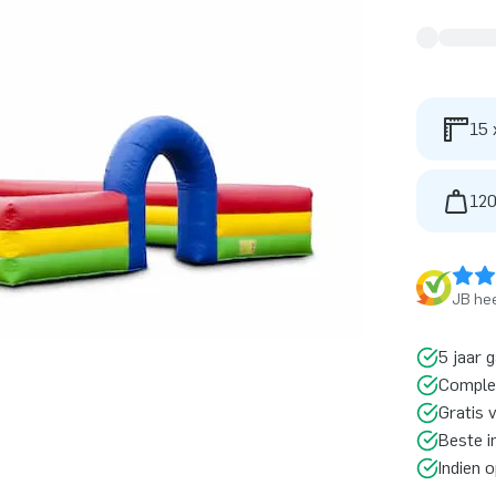
15 
120
JB hee
5 jaar 
Comple
Gratis 
Beste i
Indien 