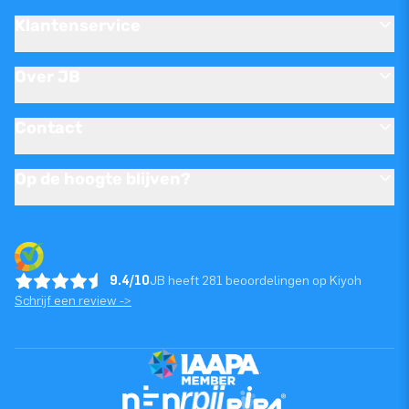
Klantenservice
Over JB
Contact
Op de hoogte blijven?
9.4/10
JB heeft 281 beoordelingen op Kiyoh
Schrijf een review ->