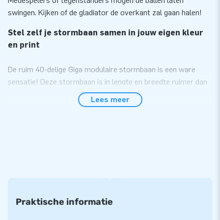
Medespelers of tegenstanders mogen de ballen laten
swingen. Kijken of de gladiator de overkant zal gaan halen!
Stel zelf je stormbaan samen in jouw eigen kleur
en print
De ruim 40-delige Giga modulaire stormbaan is een ware
sensatie! Deze stormbaan is in lengte en breedte ruimer dan
de standaard stormbaan zodat je met z’n allen tegelijk de
Lees meer
uitdaging aan kunt gaan. Met deze modulaire
stormbaanelementen creëer jij zelf jouw ideale stormbaan.
Hoe meer elementen, hoe langer de stormbaan. Oneindig
lang! Alle stormbaanelementen zijn ook los van elkaar te
gebruiken. Kies ze in jouw gewenste kleur of print en je hebt
jouw unieke, duidelijk herkenbare stormbaan. Een echte
eyecatcher!
Alle stormbaanelementen worden compleet
Praktische informatie
geleverd