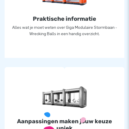
ontwikkelaars en logistiek medewerkers zijn echte ‘creators
of greatness’: ze leveren unieke opblaasattracties op grootse
Praktische informatie
wijze. Dankzij hen zijn onze klanten verzekerd van een zeer
professionele service en levering, over al ter wereld!
Alles wat je moet weten over Giga Modulaire Stormbaan -
Wrecking Balls in een handig overzicht.
Aanpassingen maken jouw keuze
uniek