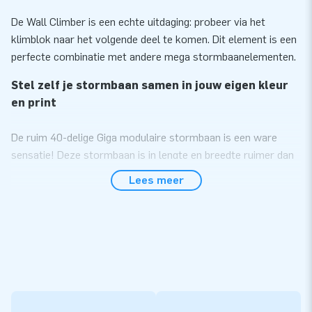
De Wall Climber is een echte uitdaging: probeer via het
klimblok naar het volgende deel te komen. Dit element is een
perfecte combinatie met andere mega stormbaanelementen.
Stel zelf je stormbaan samen in jouw eigen kleur
en print
De ruim 40-delige Giga modulaire stormbaan is een ware
sensatie! Deze stormbaan is in lengte en breedte ruimer dan
de standaard stormbaan zodat je met z’n allen tegelijk de
Lees meer
uitdaging aan kunt gaan. Met deze modulaire
stormbaanelementen creëer jij zelf jouw ideale stormbaan.
Hoe meer elementen, hoe langer de stormbaan. Oneindig
lang! Alle stormbaanelementen zijn ook los van elkaar te
gebruiken. Kies ze in jouw gewenste kleur of print en je hebt
jouw unieke, duidelijk herkenbare stormbaan. Een echte
eyecatcher!