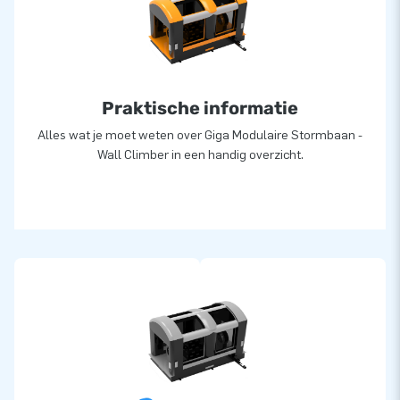
15.000 mensen wereldwijd een gat in de lucht laten springen.
Daar zijn we trots op! Ons team van designers,
ontwikkelaars en logistiek medewerkers zijn echte ‘creators
of greatness’: ze leveren unieke opblaasattracties op grootse
Praktische informatie
wijze. Dankzij hen zijn onze klanten verzekerd van een zeer
professionele service en levering, over al ter wereld!
Alles wat je moet weten over Giga Modulaire Stormbaan -
Wall Climber in een handig overzicht.