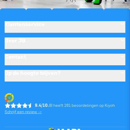
Klantenservice
Over JB
Contact
Op de hoogte blijven?
9.4/10
JB heeft 281 beoordelingen op Kiyoh
Schrijf een review ->